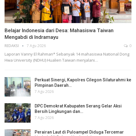
Belajar Indonesia dari Desa: Mahasiswa Taiwan
Mengabdi di Indramayu
REDAKSI
7 Agu 2026
0
Laporan Vanny El Rahman* Sebanyak 14 mahasiswa National Dong
Hwa University (NDHU) Hualien Taiwan menjalani…
Perkuat Sinergi, Kapolres Cilegon Silaturahmi ke
Pimpinan Daerah…
7 Agu 2026
DPC Demokrat Kabupaten Serang Gelar Aksi
Bersih Lingkungan dan…
7 Agu 2026
Perairan Laut di Puloampel Diduga Tercemar