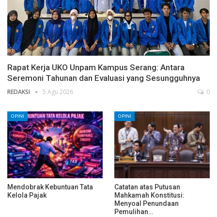
Rapat Kerja UKO Unpam Kampus Serang: Antara
Seremoni Tahunan dan Evaluasi yang Sesungguhnya
REDAKSI
5 Agu 2026
0
OPINI
OPINI
Mendobrak Kebuntuan Tata
Catatan atas Putusan
Kelola Pajak
Mahkamah Konstitusi:
Menyoal Penundaan
Pemulihan…