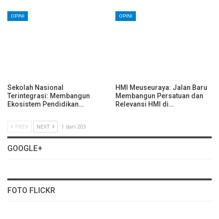
OPINI
OPINI
Sekolah Nasional
HMI Meuseuraya: Jalan Baru
Terintegrasi: Membangun
Membangun Persatuan dan
Ekosistem Pendidikan…
Relevansi HMI di…
PREV
NEXT
1 dari 203
GOOGLE+
FOTO FLICKR