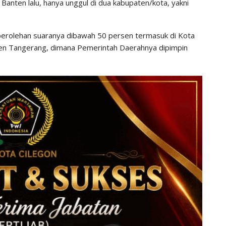
 Banten lalu, hanya unggul di dua kabupaten/kota, yakni
 perolehan suaranya dibawah 50 persen termasuk di Kota
ten Tangerang, dimana Pemerintah Daerahnya dipimpin