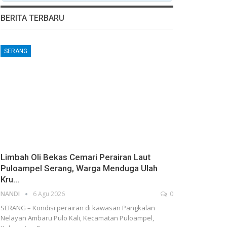
BERITA TERBARU
SERANG
Limbah Oli Bekas Cemari Perairan Laut
Puloampel Serang, Warga Menduga Ulah
Kru…
NANDI
6 Agu 2026
0
SERANG – Kondisi perairan di kawasan Pangkalan
Nelayan Ambaru Pulo Kali, Kecamatan Puloampel,