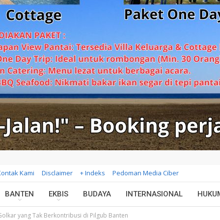
Kontak Kami
Disclaimer
+ Indeks
Pedoman Media Ciber
BANTEN
EKBIS
BUDAYA
INTERNASIONAL
HUKU
 Golkar yang Tak Berkontribusi di Pilgub Banten