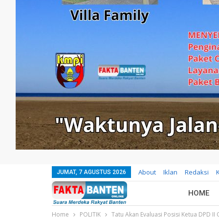
About
Iklan
Redaksi
JUMAT, 7 AGUSTUS 2026
HOME
Home
POLITIK
Tatu Akan Evaluasi Posisi Ketua DPD II