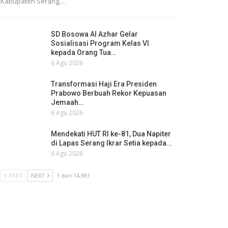
Kabupaten Serang,…
SD Bosowa Al Azhar Gelar
Sosialisasi Program Kelas VI
kepada Orang Tua…
6 Agu 2026
Transformasi Haji Era Presiden
Prabowo Berbuah Rekor Kepuasan
Jemaah…
6 Agu 2026
Mendekati HUT RI ke-81, Dua Napiter
di Lapas Serang Ikrar Setia kepada…
6 Agu 2026
PREV
NEXT
1 dari 14,981