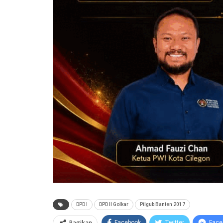
DPD I
DPD II Golkar
Pilgub Banten 2017
Bagikan
Facebook
Twitter
Face