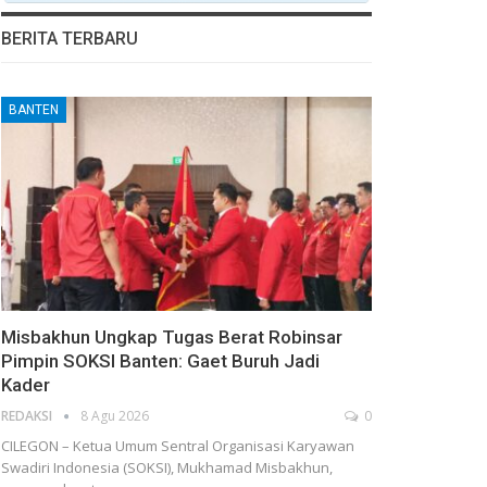
BERITA TERBARU
BANTEN
Misbakhun Ungkap Tugas Berat Robinsar
Pimpin SOKSI Banten: Gaet Buruh Jadi
Kader
REDAKSI
8 Agu 2026
0
CILEGON – Ketua Umum Sentral Organisasi Karyawan
Swadiri Indonesia (SOKSI), Mukhamad Misbakhun,