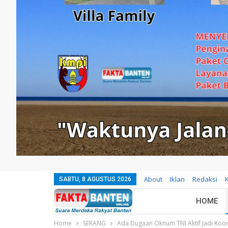
About
Iklan
Redaksi
SABTU, 8 AGUSTUS 2026
HOME
Home
SERANG
Ada Dugaan Oknum TNI Aktif Jadi Ko