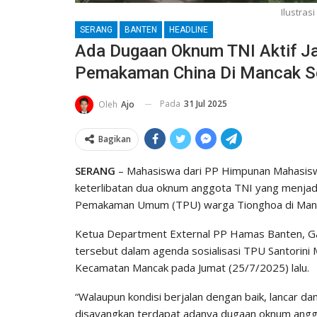
Ilustra
SERANG
BANTEN
HEADLINE
Ada Dugaan Oknum TNI Aktif J
Pemakaman China Di Mancak S
Pada
31 Jul 2025
Oleh
Ajo
Bagikan
SERANG
– Mahasiswa dari PP Himpunan Mahasis
keterlibatan dua oknum anggota TNI yang menjad
Pemakaman Umum (TPU) warga Tionghoa di Manc
Ketua Department External PP Hamas Banten, Ga
tersebut dalam agenda sosialisasi TPU Santorini
Kecamatan Mancak pada Jumat (25/7/2025) lalu.
“Walaupun kondisi berjalan dengan baik, lancar dan
disayangkan terdapat adanya dugaan oknum anggot