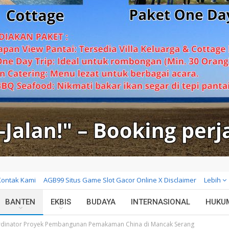
Kontak Kami
AGB99 Situs Game Slot Gacor Online X Disclaimer
Lebih
BANTEN
EKBIS
BUDAYA
INTERNASIONAL
HUKU
ordinator Proyek Pembangunan Pemakaman China di Mancak Serang