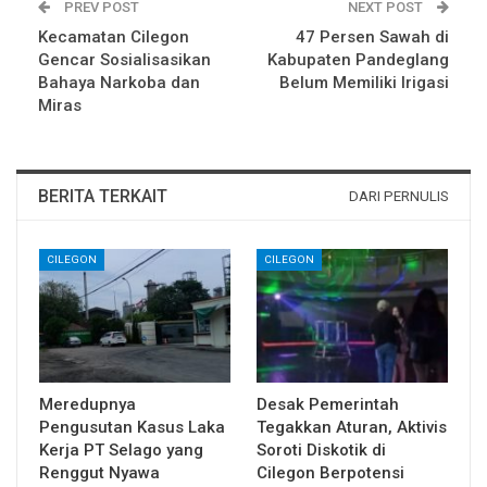
PREV POST
NEXT POST
Kecamatan Cilegon
47 Persen Sawah di
Gencar Sosialisasikan
Kabupaten Pandeglang
Bahaya Narkoba dan
Belum Memiliki Irigasi
Miras
BERITA TERKAIT
DARI PERNULIS
CILEGON
CILEGON
Meredupnya
Desak Pemerintah
Pengusutan Kasus Laka
Tegakkan Aturan, Aktivis
Kerja PT Selago yang
Soroti Diskotik di
Renggut Nyawa
Cilegon Berpotensi