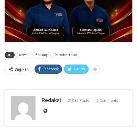
Aktivis
Bacaleg
Demokrat Lebak
Bagikan
Facebook
Twitter
Redaksi
21086 Posts
0 Comments