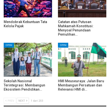
Mendobrak Kebuntuan Tata
Catatan atas Putusan
Kelola Pajak
Mahkamah Konstitusi:
Menyoal Penundaan
Pemulihan…
OPINI
OPINI
Sekolah Nasional
HMI Meuseuraya: Jalan Baru
Terintegrasi: Membangun
Membangun Persatuan dan
Ekosistem Pendidikan…
Relevansi HMI di…
PREV
NEXT
1 dari 203