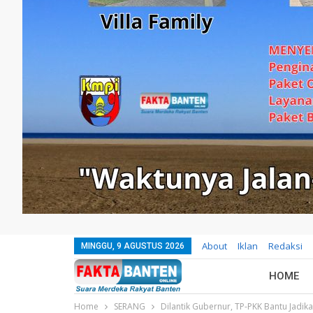
About
Iklan
Redaksi
MINGGU, 9 AGUSTUS 2026
HOME
Home
SERANG
Dilantik Gubernur, TP-PKK Bantu Jadi