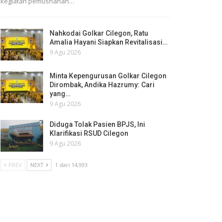
kegiatan pemusnahan…
Nahkodai Golkar Cilegon, Ratu
Amalia Hayani Siapkan Revitalisasi…
9 Agu 2026
Minta Kepengurusan Golkar Cilegon
Dirombak, Andika Hazrumy: Cari
yang…
9 Agu 2026
Diduga Tolak Pasien BPJS, Ini
Klarifikasi RSUD Cilegon
9 Agu 2026
PREV
NEXT
1 dari 14,993