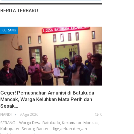
BERITA TERBARU
SERANG
Geger! Pemusnahan Amunisi di Batukuda
Mancak, Warga Keluhkan Mata Perih dan
Sesak…
NANDI
9 Agu 2026
0
SERANG – Warga Desa Batukuda, Kecamatan Mancak,
Kabupaten Serang, Banten, digegerkan dengan