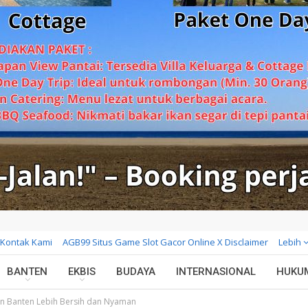
Kontak Kami
AGB99 Situs Game Slot Gacor Online X Disclaimer
Lebih
BANTEN
EKBIS
BUDAYA
INTERNASIONAL
HUKU
kan Banten Lebih Bersih dan Nyaman