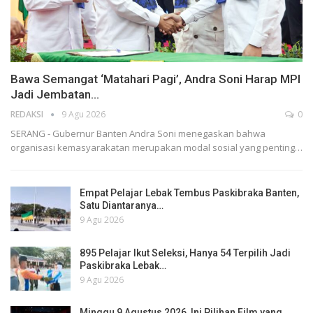
Bawa Semangat ‘Matahari Pagi’, Andra Soni Harap MPI
Jadi Jembatan…
REDAKSI
9 Agu 2026
0
SERANG - Gubernur Banten Andra Soni menegaskan bahwa
organisasi kemasyarakatan merupakan modal sosial yang penting…
Empat Pelajar Lebak Tembus Paskibraka Banten,
Satu Diantaranya…
9 Agu 2026
895 Pelajar Ikut Seleksi, Hanya 54 Terpilih Jadi
Paskibraka Lebak…
9 Agu 2026
Minggu 9 Agustus 2026, Ini Pilihan Film yang