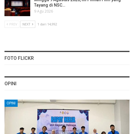
Tayang di NSC…
9 Agu 2026
PREV
NEXT
1 dari 14,992
FOTO FLICKR
OPINI
OPINI