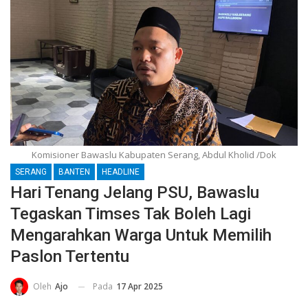
Komisioner Bawaslu Kabupaten Serang, Abdul Kholid /Dok
SERANG
BANTEN
HEADLINE
Hari Tenang Jelang PSU, Bawaslu
Tegaskan Timses Tak Boleh Lagi
Mengarahkan Warga Untuk Memilih
Paslon Tertentu
Pada
17 Apr 2025
Oleh
Ajo