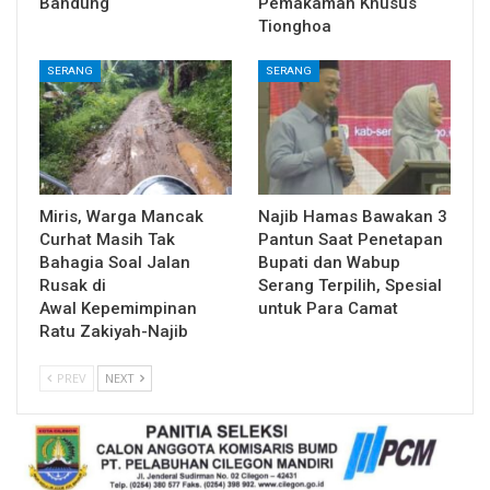
Bandung
Pemakaman Khusus
Tionghoa
SERANG
SERANG
Miris, Warga Mancak
Najib Hamas Bawakan 3
Curhat Masih Tak
Pantun Saat Penetapan
Bahagia Soal Jalan
Bupati dan Wabup
Rusak di
Serang Terpilih, Spesial
Awal Kepemimpinan
untuk Para Camat
Ratu Zakiyah-Najib
PREV
NEXT