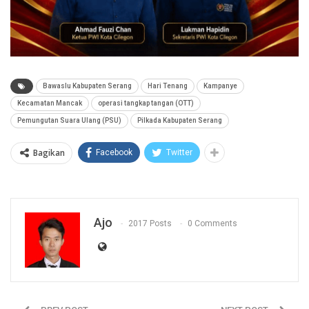
Bawaslu Kabupaten Serang
Hari Tenang
Kampanye
Kecamatan Mancak
operasi tangkap tangan (OTT)
Pemungutan Suara Ulang (PSU)
Pilkada Kabupaten Serang
Bagikan
Facebook
Twitter
Ajo
2017 Posts
0 Comments