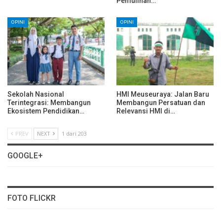
Pemulihan…
OPINI
OPINI
Sekolah Nasional
HMI Meuseuraya: Jalan Baru
Terintegrasi: Membangun
Membangun Persatuan dan
Ekosistem Pendidikan…
Relevansi HMI di…
PREV
NEXT
1 dari 203
GOOGLE+
FOTO FLICKR