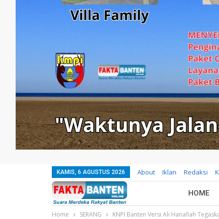
About
Iklan
Redaksi
K
KAMIS, 6 AGUSTUS 2026
HOME
Home
SERANG
KNPI Banten Versi Ali Hanafiah Tegas