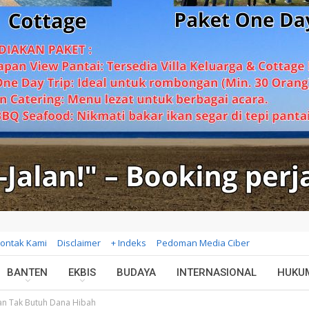
ontak Kami
Disclaimer
+ Indeks
Pedoman Media Ciber
BANTEN
EKBIS
BUDAYA
INTERNASIONAL
HUKU
kan Tak Butuh Dana Hibah