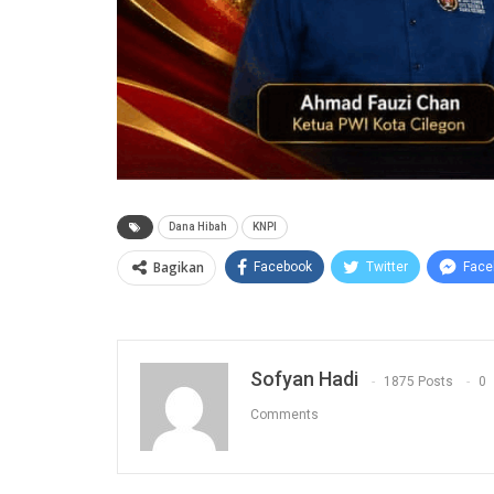
Dana Hibah
KNPI
Bagikan
Facebook
Twitter
Face
Sofyan Hadi
1875 Posts
0
Comments