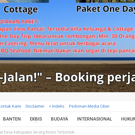
Kontak Kami
Disclaimer
+ Indeks
Pedoman Media Ciber
BANTEN
EKBIS
BUDAYA
INTERNASIONAL
HUKU
kat Desa Kabupaten Serang Resmi Terbentuk