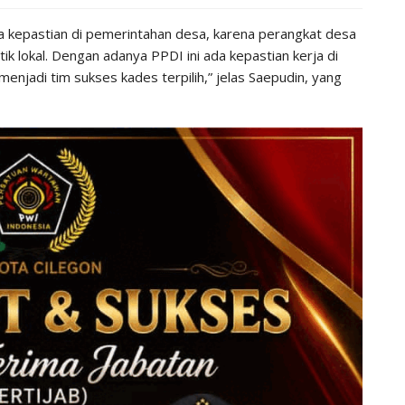
 kepastian di pemerintahan desa, karena perangkat desa
tik lokal. Dengan adanya PPDI ini ada kepastian kerja di
menjadi tim sukses kades terpilih,” jelas Saepudin, yang