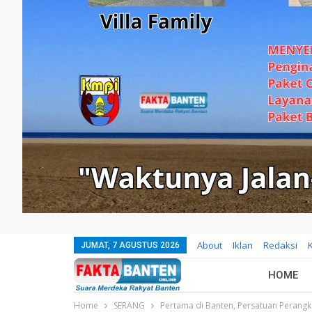
About
Iklan
Redaksi
JUMAT, 7 AGUSTUS 2026
HOME
Home
SERANG
Pertama di Banten, Persatuan Perang