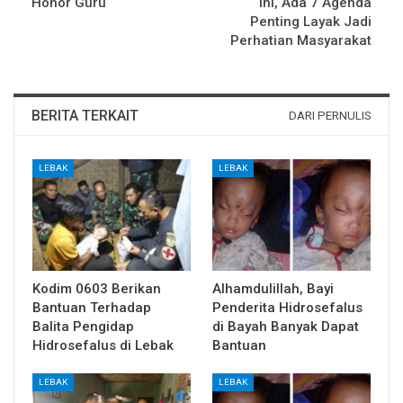
Honor Guru
Ini, Ada 7 Agenda
Penting Layak Jadi
Perhatian Masyarakat
BERITA TERKAIT
DARI PERNULIS
LEBAK
LEBAK
Kodim 0603 Berikan
Alhamdulillah, Bayi
Bantuan Terhadap
Penderita Hidrosefalus
Balita Pengidap
di Bayah Banyak Dapat
Hidrosefalus di Lebak
Bantuan
LEBAK
LEBAK