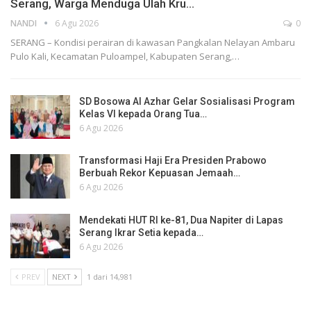
Serang, Warga Menduga Ulah Kru…
NANDI
6 Agu 2026
0
SERANG – Kondisi perairan di kawasan Pangkalan Nelayan Ambaru
Pulo Kali, Kecamatan Puloampel, Kabupaten Serang,…
SD Bosowa Al Azhar Gelar Sosialisasi Program
Kelas VI kepada Orang Tua…
6 Agu 2026
Transformasi Haji Era Presiden Prabowo
Berbuah Rekor Kepuasan Jemaah…
6 Agu 2026
Mendekati HUT RI ke-81, Dua Napiter di Lapas
Serang Ikrar Setia kepada…
6 Agu 2026
PREV
NEXT
1 dari 14,981