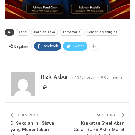
Azriel
Bantuan Biaya
Hidrosefalus
Penderita Maningitis
Bagikan
Facebook
Twitter
Rizki Akbar
1348 Posts
0 Comments
PREV POST
NEXT POST
Di Sekolah ini, Siswa
Krakatau Steel Akan
yang Menentukan
Gelar RUPS Akhir Maret