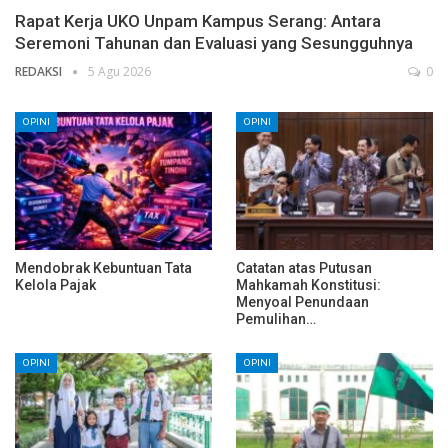
Rapat Kerja UKO Unpam Kampus Serang: Antara
Seremoni Tahunan dan Evaluasi yang Sesungguhnya
REDAKSI
5 Agu 2026
0
OPINI
OPINI
Mendobrak Kebuntuan Tata
Catatan atas Putusan
Kelola Pajak
Mahkamah Konstitusi:
Menyoal Penundaan
Pemulihan…
OPINI
OPINI