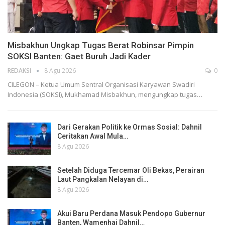
Misbakhun Ungkap Tugas Berat Robinsar Pimpin
SOKSI Banten: Gaet Buruh Jadi Kader
REDAKSI
8 Agu 2026
0
CILEGON – Ketua Umum Sentral Organisasi Karyawan Swadiri
Indonesia (SOKSI), Mukhamad Misbakhun, mengungkap tugas…
Dari Gerakan Politik ke Ormas Sosial: Dahnil
Ceritakan Awal Mula…
8 Agu 2026
Setelah Diduga Tercemar Oli Bekas, Perairan
Laut Pangkalan Nelayan di…
8 Agu 2026
Akui Baru Perdana Masuk Pendopo Gubernur
Banten, Wamenhaj Dahnil…