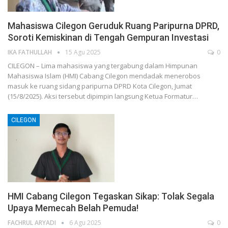
Mahasiswa Cilegon Geruduk Ruang Paripurna DPRD,
Soroti Kemiskinan di Tengah Gempuran Investasi
IKA FATHULLAH
15 Agu 2025
0
CILEGON – Lima mahasiswa yang tergabung dalam Himpunan
Mahasiswa Islam (HMI) Cabang Cilegon mendadak menerobos
masuk ke ruang sidang paripurna DPRD Kota Cilegon, Jumat
(15/8/2025). Aksi tersebut dipimpin langsung Ketua Formatur…
CILEGON
HMI Cabang Cilegon Tegaskan Sikap: Tolak Segala
Upaya Memecah Belah Pemuda!
FACHRUL ARYADI
6 Agu 2025
0