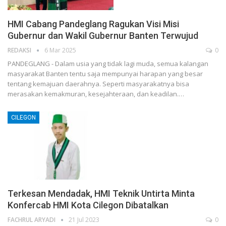
HMI Cabang Pandeglang Ragukan Visi Misi
Gubernur dan Wakil Gubernur Banten Terwujud
REDAKSI
6 Mar 2025
0
PANDEGLANG - Dalam usia yang tidak lagi muda, semua kalangan
masyarakat Banten tentu saja mempunyai harapan yang besar
tentang kemajuan daerahnya. Seperti masyarakatnya bisa
merasakan kemakmuran, kesejahteraan, dan keadilan.…
CILEGON
Terkesan Mendadak, HMI Teknik Untirta Minta
Konfercab HMI Kota Cilegon Dibatalkan
FACHRUL ARYADI
21 Jul 2023
0