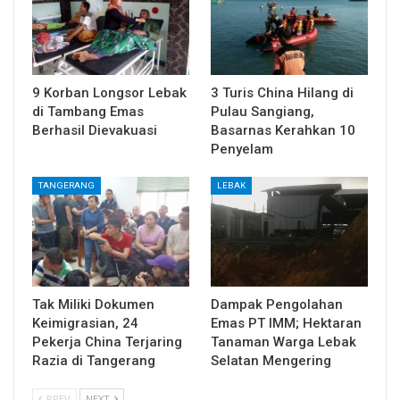
9 Korban Longsor Lebak
3 Turis China Hilang di
di Tambang Emas
Pulau Sangiang,
Berhasil Dievakuasi
Basarnas Kerahkan 10
Penyelam
TANGERANG
LEBAK
Tak Miliki Dokumen
Dampak Pengolahan
Keimigrasian, 24
Emas PT IMM; Hektaran
Pekerja China Terjaring
Tanaman Warga Lebak
Razia di Tangerang
Selatan Mengering
PREV
NEXT