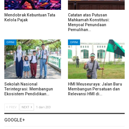
Mendobrak Kebuntuan Tata
Catatan atas Putusan
Kelola Pajak
Mahkamah Konstitusi:
Menyoal Penundaan
Pemulihan…
OPINI
OPINI
Sekolah Nasional
HMI Meuseuraya: Jalan Baru
Terintegrasi: Membangun
Membangun Persatuan dan
Ekosistem Pendidikan…
Relevansi HMI di…
PREV
NEXT
1 dari 203
GOOGLE+