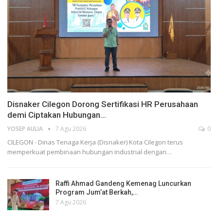
Disnaker Cilegon Dorong Sertifikasi HR Perusahaan
demi Ciptakan Hubungan…
YOSEP AULIA
7 Agu 2026
0
CILEGON - Dinas Tenaga Kerja (Disnaker) Kota Cilegon terus
memperkuat pembinaan hubungan industrial dengan…
Raffi Ahmad Gandeng Kemenag Luncurkan
Program Jum’at Berkah,…
7 Agu 2026