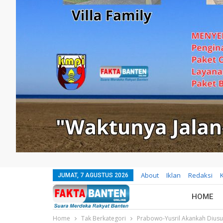
About
Iklan
Redaksi
JUMAT, 7 AGUSTUS 2026
HOME
Home
Tak Berkategori
Prabowo-Yusril Akankah Diusun