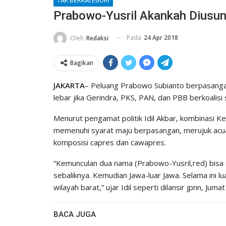
TAK BERKATEGORI
Prabowo-Yusril Akankah Diusung
Pada
24 Apr 2018
Oleh
Redaksi
Bagikan
JAKARTA
– Peluang Prabowo Subianto berpasangan
lebar jika Gerindra, PKS, PAN, dan PBB berkoalisi
Menurut pengamat politik Idil Akbar, kombinasi
memenuhi syarat maju berpasangan, merujuk acua
komposisi capres dan cawapres.
“Kemunculan dua nama (Prabowo-Yusril,red) bisa sa
sebaliknya. Kemudian Jawa-luar Jawa. Selama ini lua
wilayah barat,” ujar Idil seperti dilansir jpnn, Juma
BACA JUGA