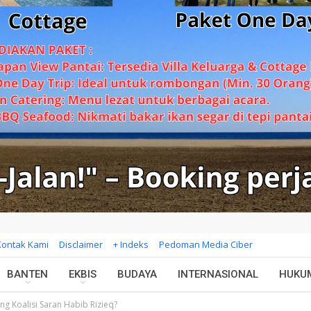
Kontak Kami
Disclaimer
+ Indeks
Pedoman Media Ciber
BANTEN
EKBIS
BUDAYA
INTERNASIONAL
HUKU
g Koalisi Saran Habib Rizieq?