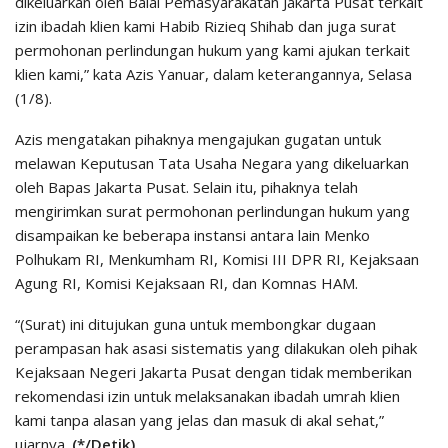
dikeluarkan oleh Balai Pemasyarakatan Jakarta Pusat terkait
izin ibadah klien kami Habib Rizieq Shihab dan juga surat
permohonan perlindungan hukum yang kami ajukan terkait
klien kami,” kata Azis Yanuar, dalam keterangannya, Selasa
(1/8).
Azis mengatakan pihaknya mengajukan gugatan untuk
melawan Keputusan Tata Usaha Negara yang dikeluarkan
oleh Bapas Jakarta Pusat. Selain itu, pihaknya telah
mengirimkan surat permohonan perlindungan hukum yang
disampaikan ke beberapa instansi antara lain Menko
Polhukam RI, Menkumham RI, Komisi III DPR RI, Kejaksaan
Agung RI, Komisi Kejaksaan RI, dan Komnas HAM.
“(Surat) ini ditujukan guna untuk membongkar dugaan
perampasan hak asasi sistematis yang dilakukan oleh pihak
Kejaksaan Negeri Jakarta Pusat dengan tidak memberikan
rekomendasi izin untuk melaksanakan ibadah umrah klien
kami tanpa alasan yang jelas dan masuk di akal sehat,”
ujarnya.
(*/Detik)