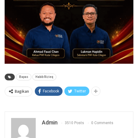
Bapas
Habib Rizieq
Bagikan
Facebook
Twitter
Admin
3510 Posts
0 Comments