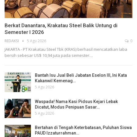
Berkat Danantara, Krakatau Steel Balik Untung di
Semester I 2026
REDAKSI
5 Agu 2026
0
JAKARTA - PT Krakatau Steel Tbk (KRAS) berhasil mencatatkan laba
bersih sebesar US$ 10,94 juta pada semester…
Bantah Isu Jual Beli Jabatan Eselon III, Ini Kata
Kakanwil Kemenag…
5 Agu 2026
Waspada! Nama Kasi Pidsus Kejari Lebak
Dicatut, Modus Penipuan Sasar…
5 Agu 2026
Bertahan di Tengah Keterbatasan, Puluhan Siswa
PAUD Izzaturrahman…