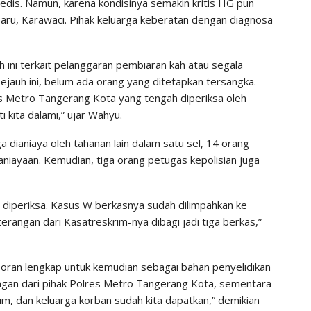
dis. Namun, karena kondisinya semakin kritis HG pun
ru, Karawaci. Pihak keluarga keberatan dengan diagnosa
 ini terkait pelanggaran pembiaran kah atau segala
jauh ini, belum ada orang yang ditetapkan tersangka.
es Metro Tangerang Kota yang tengah diperiksa oleh
i kita dalami,” ujar Wahyu.
 dianiaya oleh tahanan lain dalam satu sel, 14 orang
niayaan. Kemudian, tiga orang petugas kepolisian juga
 diperiksa. Kasus W berkasnya sudah dilimpahkan ke
rangan dari Kasatreskrim-nya dibagi jadi tiga berkas,”
aporan lengkap untuk kemudian sebagai bahan penyelidikan
erangan dari pihak Polres Metro Tangerang Kota, sementara
um, dan keluarga korban sudah kita dapatkan,” demikian