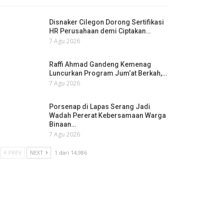
Disnaker Cilegon Dorong Sertifikasi
HR Perusahaan demi Ciptakan…
7 Agu 2026
Raffi Ahmad Gandeng Kemenag
Luncurkan Program Jum’at Berkah,…
7 Agu 2026
Porsenap di Lapas Serang Jadi
Wadah Pererat Kebersamaan Warga
Binaan…
7 Agu 2026
PREV
NEXT
1 dari 14,986