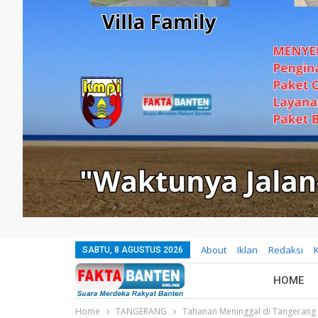
About
Iklan
Redaksi
SABTU, 8 AGUSTUS 2026
HOME
Home
TANGERANG
Tahanan Meninggal di Tangerang