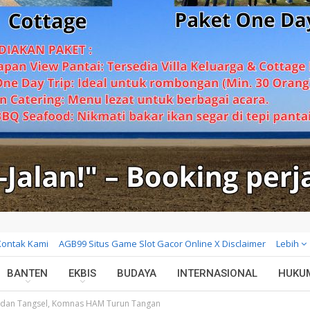
Kontak Kami
AGB99 Situs Game Slot Gacor Online X Disclaimer
Lebih
BANTEN
EKBIS
BUDAYA
INTERNASIONAL
HUKU
 dan Tangsel, Komnas HAM Turun Tangan