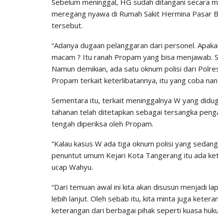
Sebelum meninggal, HG sudah ditangani secara me
meregang nyawa di Rumah Sakit Hermina Pasar Ba
tersebut.
“Adanya dugaan pelanggaran dari personel. Apakah
macam ? Itu ranah Propam yang bisa menjawab. Se
Namun demikian, ada satu oknum polisi dari Polr
Propam terkait keterlibatannya, itu yang coba nant
Sementara itu, terkait meninggalnya W yang diduga
tahanan telah ditetapkan sebagai tersangka penga
tengah diperiksa oleh Propam.
“Kalau kasus W ada tiga oknum polisi yang sedang
penuntut umum Kejari Kota Tangerang itu ada kete
ucap Wahyu.
“Dari temuan awal ini kita akan disusun menjadi l
lebih lanjut. Oleh sebab itu, kita minta juga ket
keterangan dari berbagai pihak seperti kuasa huk