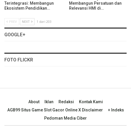
Terintegrasi: Membangun
Membangun Persatuan dan
Ekosistem Pendidikan…
Relevansi HMI di…
PREV
NEXT
1 dari 203
GOOGLE+
FOTO FLICKR
About
Iklan
Redaksi
Kontak Kami
AGB99 Situs Game Slot Gacor Online X Disclaimer
+ Indeks
Pedoman Media Ciber