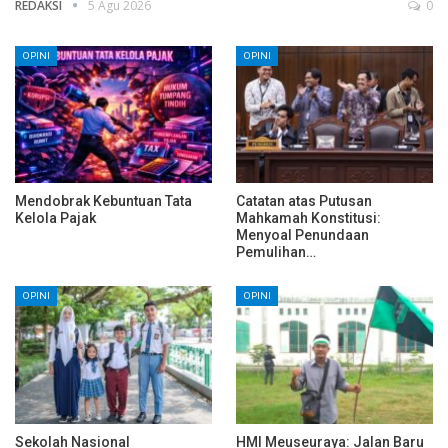
REDAKSI
5 Agu 2026
0
OPINI
OPINI
Mendobrak Kebuntuan Tata
Catatan atas Putusan
Kelola Pajak
Mahkamah Konstitusi:
Menyoal Penundaan
Pemulihan…
OPINI
OPINI
Sekolah Nasional
HMI Meuseuraya: Jalan Baru