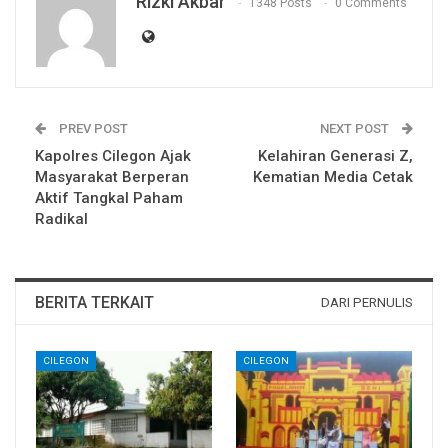
Rizki Akbar
1348 Posts
0 Comments
PREV POST
NEXT POST
Kapolres Cilegon Ajak
Kelahiran Generasi Z,
Masyarakat Berperan
Kematian Media Cetak
Aktif Tangkal Paham
Radikal
BERITA TERKAIT
DARI PERNULIS
CILEGON
CILEGON