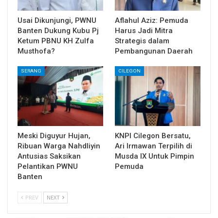
Usai Dikunjungi, PWNU
Aflahul Aziz: Pemuda
Banten Dukung Kubu Pj
Harus Jadi Mitra
Ketum PBNU KH Zulfa
Strategis dalam
Musthofa?
Pembangunan Daerah
SERANG
CILEGON
Meski Diguyur Hujan,
KNPI Cilegon Bersatu,
Ribuan Warga Nahdliyin
Ari Irmawan Terpilih di
Antusias Saksikan
Musda IX Untuk Pimpin
Pelantikan PWNU
Pemuda
Banten
PREV
NEXT