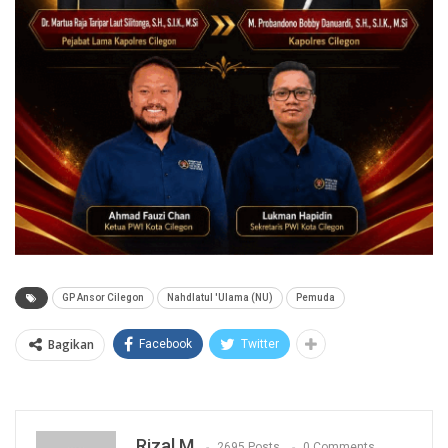
GP Ansor Cilegon
Nahdlatul 'Ulama (NU)
Pemuda
Bagikan
Facebook
Twitter
Rizal M
2695 Posts
0 Comments