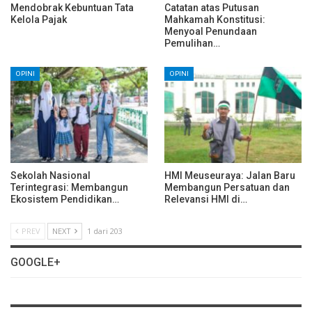
Mendobrak Kebuntuan Tata
Catatan atas Putusan
Kelola Pajak
Mahkamah Konstitusi:
Menyoal Penundaan
Pemulihan…
OPINI
OPINI
Sekolah Nasional
HMI Meuseuraya: Jalan Baru
Terintegrasi: Membangun
Membangun Persatuan dan
Ekosistem Pendidikan…
Relevansi HMI di…
PREV
NEXT
1 dari 203
GOOGLE+