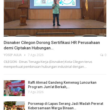
Disnaker Cilegon Dorong Sertifikasi HR Perusahaan
demi Ciptakan Hubungan…
YOSEP AULIA
7 Agu 2026
0
CILEGON - Dinas Tenaga Kerja (Disnaker) Kota Cilegon terus
memperkuat pembinaan hubungan industrial dengan…
Raffi Ahmad Gandeng Kemenag Luncurkan
Program Jum’at Berkah,…
7 Agu 2026
Porsenap di Lapas Serang Jadi Wadah Pererat
Kebersamaan Warga Binaan…