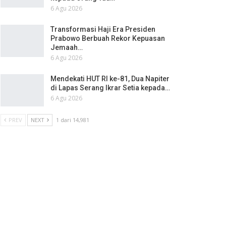
6 Agu 2026
Transformasi Haji Era Presiden
Prabowo Berbuah Rekor Kepuasan
Jemaah…
6 Agu 2026
Mendekati HUT RI ke-81, Dua Napiter
di Lapas Serang Ikrar Setia kepada…
6 Agu 2026
PREV
NEXT
1 dari 14,981