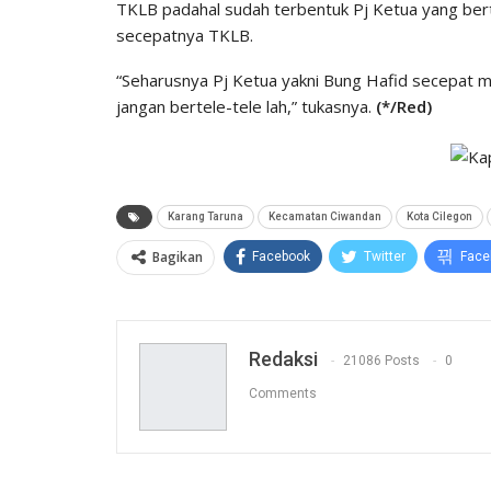
TKLB padahal sudah terbentuk Pj Ketua yang be
secepatnya TKLB.
“Seharusnya Pj Ketua yakni Bung Hafid secepat m
jangan bertele-tele lah,” tukasnya.
(*/Red)
Karang Taruna
Kecamatan Ciwandan
Kota Cilegon
Bagikan
Facebook
Twitter
Face
Redaksi
21086 Posts
0
Comments