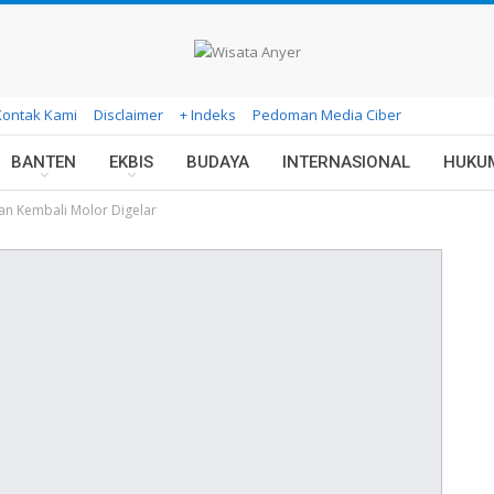
Kontak Kami
Disclaimer
+ Indeks
Pedoman Media Ciber
BANTEN
EKBIS
BUDAYA
INTERNASIONAL
HUKU
n Kembali Molor Digelar
TAS
AL KHAIRIYAH