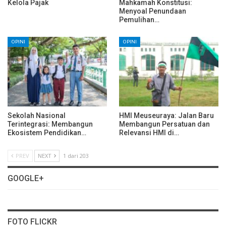
Kelola Pajak
Mahkamah Konstitusi:
Menyoal Penundaan
Pemulihan…
OPINI
OPINI
Sekolah Nasional
HMI Meuseuraya: Jalan Baru
Terintegrasi: Membangun
Membangun Persatuan dan
Ekosistem Pendidikan…
Relevansi HMI di…
PREV
NEXT
1 dari 203
GOOGLE+
FOTO FLICKR