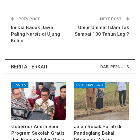
PREV POST
NEXT POST
Ini Dia Badak Jawa
Umur Ummat Islam Tak
Paling Narsis di Ujung
Sampai 100 Tahun Lagi?
Kulon
BERITA TERKAIT
DARI PERNULIS
BANTEN
TAK BERKATEGORI
Gubernur Andra Soni:
Jalan Rusak Parah di
Program Sekolah Gratis
Pandeglang Bakal
dan Bangun Jalan Desa
Dibangun, Warga: