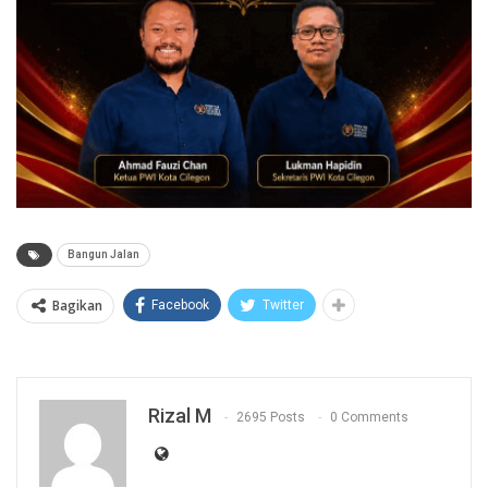
Bangun Jalan
Bagikan
Facebook
Twitter
Rizal M
2695 Posts
0 Comments