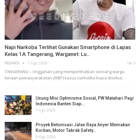
Napi Narkoba Terlihat Gunakan Smartphone di Lapas
Kelas 1A Tangerang, Warganet: Lu…
REDAKSI
7 Agu 2026
0
TANGERANG – Unggahan yang memperlihatkan seorang warga
binaan pemasyarakatan (WBP) kasus narkotika biasa disebut…
Usung Misi Optimisme Sosial, PW Matahari Pagi
Indonesia Banten Siap…
7 Agu 2026
Proyek Betonisasi Jalan Raya Anyer Memakan
Korban, Motor Tabrak Safety…
6 Agu 2026