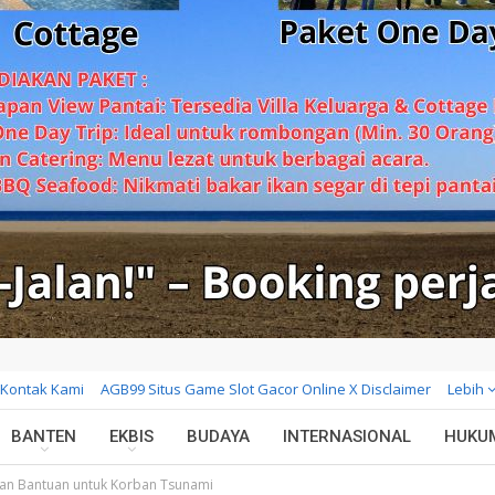
Kontak Kami
AGB99 Situs Game Slot Gacor Online X Disclaimer
Lebih
BANTEN
EKBIS
BUDAYA
INTERNASIONAL
HUKU
kan Bantuan untuk Korban Tsunami