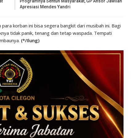
at
Programnya Sentuh Masyarakat, GP Ansor Jawilan
Apresiasi Mendes Yandri
 para korban ini bisa segera bangkit dari musibah ini. Bagi
knya tidak panik, tenang dan tetap waspada. Tempati
himbaunya.
(*/Ilung)