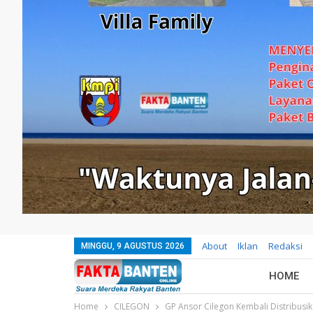
About
Iklan
Redaksi
MINGGU, 9 AGUSTUS 2026
HOME
Home
CILEGON
GP Ansor Cilegon Kembali Distribusi