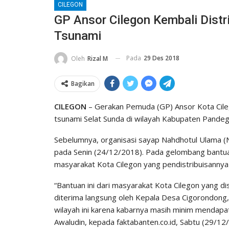
CILEGON
GP Ansor Cilegon Kembali Distr
Tsunami
Pada
29 Des 2018
Oleh
Rizal M
Bagikan
CILEGON
– Gerakan Pemuda (GP) Ansor Kota Cile
tsunami Selat Sunda di wilayah Kabupaten Pandegl
Sebelumnya, organisasi sayap Nahdhotul Ulama 
pada Senin (24/12/2018). Pada gelombang bantuan
masyarakat Kota Cilegon yang pendistribuisannya 
“Bantuan ini dari masyarakat Kota Cilegon yang di
diterima langsung oleh Kepala Desa Cigorondong
wilayah ini karena kabarnya masih minim mendapat
Awaludin, kepada faktabanten.co.id, Sabtu (29/12