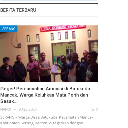
BERITA TERBARU
SERANG
Geger! Pemusnahan Amunisi di Batukuda
Mancak, Warga Keluhkan Mata Perih dan
Sesak…
NANDI
9 Agu 2026
0
SERANG – Warga Desa Batukuda, Kecamatan Mancak,
Kabupaten Serang, Banten, digegerkan dengan