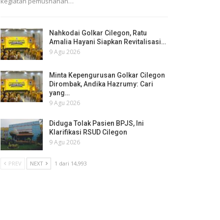
kegiatan pemusnahan…
Nahkodai Golkar Cilegon, Ratu
Amalia Hayani Siapkan Revitalisasi…
9 Agu 2026
Minta Kepengurusan Golkar Cilegon
Dirombak, Andika Hazrumy: Cari
yang…
9 Agu 2026
Diduga Tolak Pasien BPJS, Ini
Klarifikasi RSUD Cilegon
9 Agu 2026
PREV
NEXT
1 dari 14,993