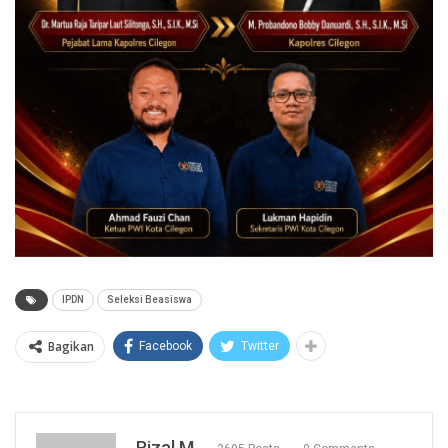
IPDN
Seleksi Beasiswa
Bagikan
Facebook
Twitter
Rizal M