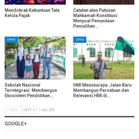
Mendobrak Kebuntuan Tata
Catatan atas Putusan
Kelola Pajak
Mahkamah Konstitusi:
Menyoal Penundaan
Pemulihan…
OPINI
OPINI
Sekolah Nasional
HMI Meuseuraya: Jalan Baru
Terintegrasi: Membangun
Membangun Persatuan dan
Ekosistem Pendidikan…
Relevansi HMI di…
PREV
NEXT
1 dari 203
GOOGLE+