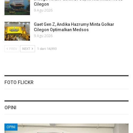
Cilegon
9 Agu 2026
Gaet Gen Z, Andika Hazrumy Minta Golkar
Cilegon Optimalkan Medsos
9 Agu 2026
PREV
NEXT
1 dari 14,993
FOTO FLICKR
OPINI
OPINI