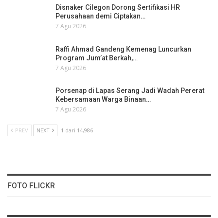
Disnaker Cilegon Dorong Sertifikasi HR
Perusahaan demi Ciptakan…
7 Agu 2026
Raffi Ahmad Gandeng Kemenag Luncurkan
Program Jum’at Berkah,…
7 Agu 2026
Porsenap di Lapas Serang Jadi Wadah Pererat
Kebersamaan Warga Binaan…
7 Agu 2026
PREV
NEXT
1 dari 14,986
FOTO FLICKR