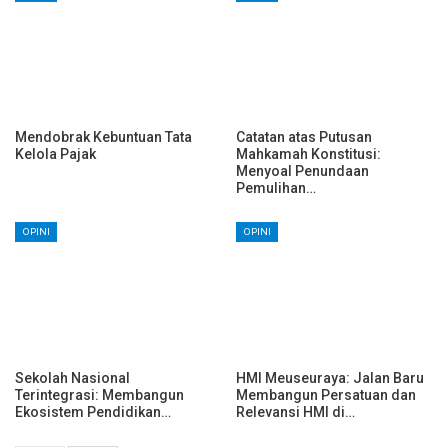
Mendobrak Kebuntuan Tata
Catatan atas Putusan
Kelola Pajak
Mahkamah Konstitusi:
Menyoal Penundaan
Pemulihan…
OPINI
OPINI
Sekolah Nasional
HMI Meuseuraya: Jalan Baru
Terintegrasi: Membangun
Membangun Persatuan dan
Ekosistem Pendidikan…
Relevansi HMI di…