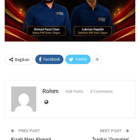
Bagikan
Facebook
Twitter
Rohim
658 Posts
0 Comments
PREV POST
NEXT POST
Kisah Nyai Ahmad
Tradisi ‘Qunutan’