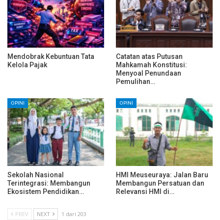
Mendobrak Kebuntuan Tata
Catatan atas Putusan
Kelola Pajak
Mahkamah Konstitusi:
Menyoal Penundaan
Pemulihan…
OPINI
OPINI
Sekolah Nasional
HMI Meuseuraya: Jalan Baru
Terintegrasi: Membangun
Membangun Persatuan dan
Ekosistem Pendidikan…
Relevansi HMI di…
PREV
NEXT
1 dari 203