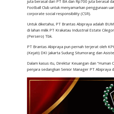
juta berasal dari PT BA dan Rp700 juta berasal da
Football Club untuk menyamarkan penggunaan uan
corporate social responsibility (CSR).
Untuk diketahui, PT Brantas Abipraya adalah B
di lahan milik PT Krakatau Industrial Estate Cil
(Persero) Tbk.
PT Brantas Abipraya pun pernah terjerat oleh KP
(Kejati) DKI Jakarta Sudung Situmorang dan Asist
Dalam kasus itu, Direktur Keuangan dan “Human C
penjara sedangkan Senior Manager PT Abipraya di