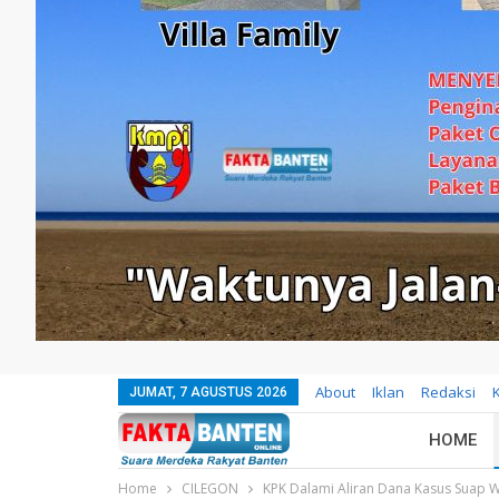
About
Iklan
Redaksi
JUMAT, 7 AGUSTUS 2026
HOME
Home
CILEGON
KPK Dalami Aliran Dana Kasus Suap Wa