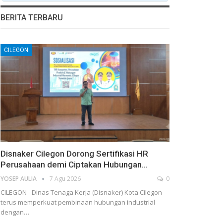
BERITA TERBARU
CILEGON
Disnaker Cilegon Dorong Sertifikasi HR
Perusahaan demi Ciptakan Hubungan…
YOSEP AULIA
7 Agu 2026
0
CILEGON - Dinas Tenaga Kerja (Disnaker) Kota Cilegon
terus memperkuat pembinaan hubungan industrial
dengan…