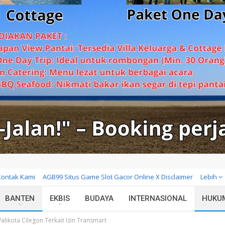
Kontak Kami
AGB99 Situs Game Slot Gacor Online X Disclaimer
Lebih
BANTEN
EKBIS
BUDAYA
INTERNASIONAL
HUKU
likota Cilegon Terkait Izin Transmart