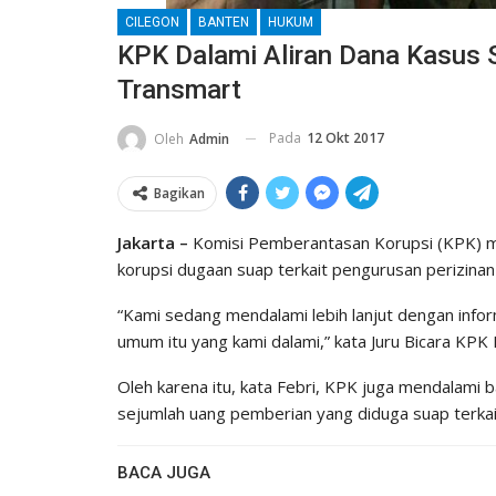
CILEGON
BANTEN
HUKUM
KPK Dalami Aliran Dana Kasus S
Transmart
Pada
12 Okt 2017
Oleh
Admin
Bagikan
Jakarta –
Komisi Pemberantasan Korupsi (KPK) men
korupsi dugaan suap terkait pengurusan perizina
“Kami sedang mendalami lebih lanjut dengan inform
umum itu yang kami dalami,” kata Juru Bicara KPK 
Oleh karena itu, kata Febri, KPK juga mendalami 
sejumlah uang pemberian yang diduga suap terkait 
BACA JUGA