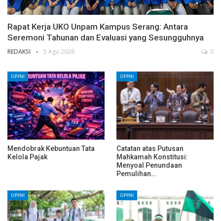
Rapat Kerja UKO Unpam Kampus Serang: Antara
Seremoni Tahunan dan Evaluasi yang Sesungguhnya
REDAKSI
5 Agu 2026
0
OPINI
OPINI
Mendobrak Kebuntuan Tata
Catatan atas Putusan
Kelola Pajak
Mahkamah Konstitusi:
Menyoal Penundaan
Pemulihan…
OPINI
OPINI