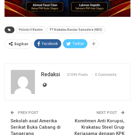
Pelindo II Banten
PT Krakatau Bandar Samudera (KBS)
Bagikan
Facebook
Twitter
Redaksi
21095 Posts
0 Comments
PREV POST
NEXT POST
Sekolah asal Amerika
Komitmen Anti Korupsi,
Serikat Buka Cabang di
Krakatau Steel Grup
Tangerang
Kerjasama dengan KPK