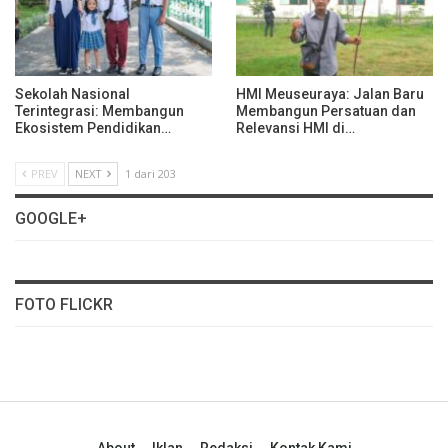
Sekolah Nasional
HMI Meuseuraya: Jalan Baru
Terintegrasi: Membangun
Membangun Persatuan dan
Ekosistem Pendidikan…
Relevansi HMI di…
PREV
NEXT
1 dari 203
GOOGLE+
FOTO FLICKR
About
Iklan
Redaksi
Kontak Kami