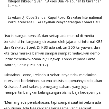
Cilegon Dikepung Banjir, Akses Dua Pelabuhan Di Ciwandan
Lumpuh
Lakukan Uji Coba Sandar Kapal Roro, Krakatau International
Port Berencana Buka Layanan Penyeberangan Komersial?
“Isu ini sangat sensitif, dan setiap ada muncul di media
terkait hal ini, langsung direspon oleh jajaran di internal KBS
dan Krakatau Steel. Di KBS ada sekitar 350 karyawan, dan
kita tahu mereka bahkan sampai sempat melakukan demo
untuk menolak wacana ini,” ungkap Tonno kepada Fakta
Banten, Senin (9/10/2017).
Dikatakan Tonno, Pelindo II seharusnya tidak melakukan
intervensi berlebihan, karena akuisisi sepenuhnya kebijakan
Krakatau Steel selaku pemegang saham, yang juga
mempertimbangkan kelangsungan bisnis baja kedepannya.
“Memang ada pembahasan, tapi sampai saat ini belum ada
keputusan. Ada tiga rencana kerjasama yang sempat