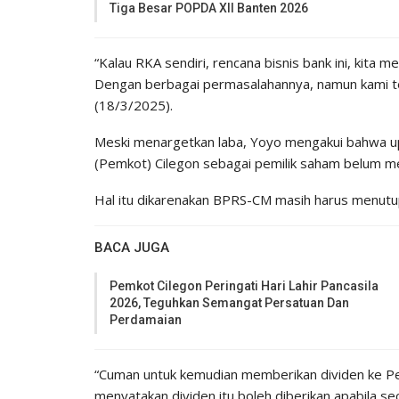
Tiga Besar POPDA XII Banten 2026
“Kalau RKA sendiri, rencana bisnis bank ini, kita
Dengan berbagai permasalahannya, namun kami tet
(18/3/2025).
Meski menargetkan laba, Yoyo mengakui bahwa u
(Pemkot) Cilegon sebagai pemilik saham belum m
Hal itu dikarenakan BPRS-CM masih harus menutup
BACA JUGA
‎Pemkot Cilegon Peringati Hari Lahir Pancasila
2026, Teguhkan Semangat Persatuan Dan
Perdamaian
“Cuman untuk kemudian memberikan dividen ke Pe
menyatakan dividen itu boleh diberikan apabila s