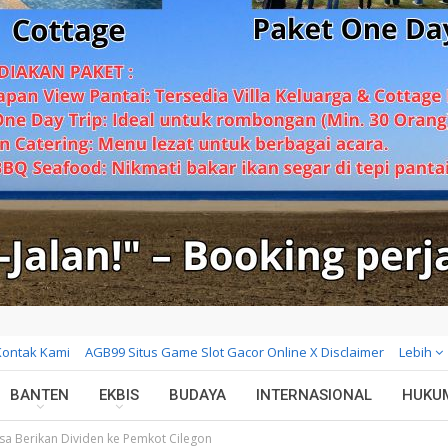
Kontak Kami
AGB99 Situs Game Slot Gacor Online X Disclaimer
Lebih
BANTEN
EKBIS
BUDAYA
INTERNASIONAL
HUKU
a Berikan Dividen ke Pemkot Cilegon