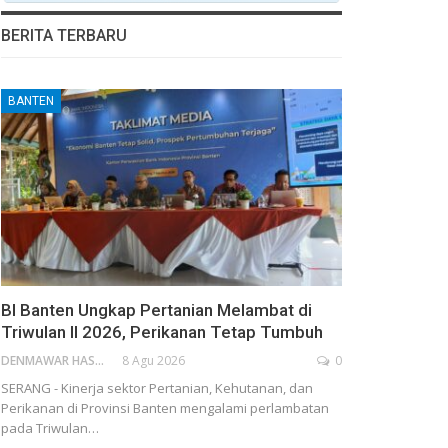
BERITA TERBARU
BANTEN
BI Banten Ungkap Pertanian Melambat di
Triwulan II 2026, Perikanan Tetap Tumbuh
DENMAWAR HASANUDIN
8 Agu 2026
0
SERANG - Kinerja sektor Pertanian, Kehutanan, dan
Perikanan di Provinsi Banten mengalami perlambatan
pada Triwulan…