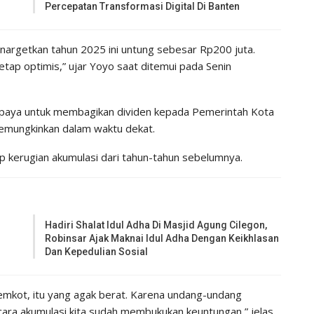
Percepatan Transformasi Digital Di Banten
 menargetkan tahun 2025 ini untung sebesar Rp200 juta.
ap optimis,” ujar Yoyo saat ditemui pada Senin
paya untuk membagikan dividen kepada Pemerintah Kota
emungkinkan dalam waktu dekat.
 kerugian akumulasi dari tahun-tahun sebelumnya.
Hadiri Shalat Idul Adha Di Masjid Agung Cilegon,
Robinsar Ajak Maknai Idul Adha Dengan Keikhlasan
Dan Kepedulian Sosial
mkot, itu yang agak berat. Karena undang-undang
ecara akumulasi kita sudah membukukan keuntungan,” jelas