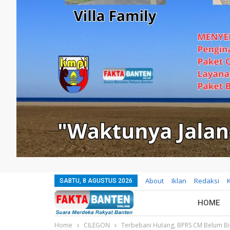
About
Iklan
Redaksi
SABTU, 8 AGUSTUS 2026
HOME
Home
CILEGON
Terbebani Hutang, BPRS CM Belum Bis