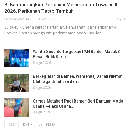
BI Banten Ungkap Pertanian Melambat di Triwulan II
2026, Perikanan Tetap Tumbuh
DENMAWAR HASANUDIN
8 Agu 2026
0
SERANG - Kinerja sektor Pertanian, Kehutanan, dan Perikanan di
Provinsi Banten mengalami perlambatan pada Triwulan…
Yandri Susanto Targetkan PAN Banten Masuk 3
Besar, Bidik Kursi…
8 Agu 2026
Berkegiatan di Banten, Wamenhaj Dahnil Nikmati
Olahraga di Tahura dan…
8 Agu 2026
Ormas Matahari Pagi Banten Beri Bantuan Modal
Usaha Pelaku Usaha…
8 Agu 2026
PREV
NEXT
1 dari 14,989