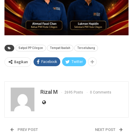
Satpol PP Cilegon
Tempat Ibadah
Terselubung
Bagikan
Facebook
Twitter
Rizal M
2695 Posts
0 Comments
PREV POST
NEXT POST