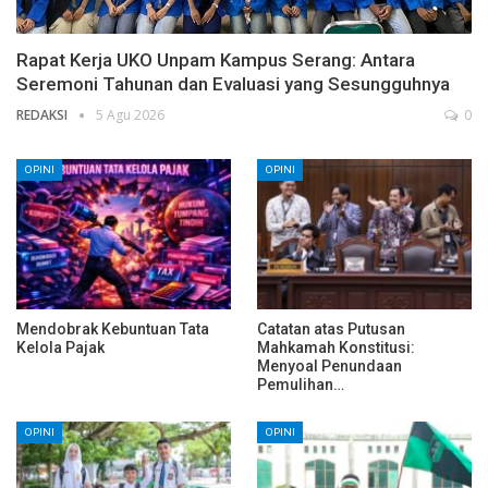
Rapat Kerja UKO Unpam Kampus Serang: Antara
Seremoni Tahunan dan Evaluasi yang Sesungguhnya
REDAKSI
5 Agu 2026
0
OPINI
OPINI
Mendobrak Kebuntuan Tata
Catatan atas Putusan
Kelola Pajak
Mahkamah Konstitusi:
Menyoal Penundaan
Pemulihan…
OPINI
OPINI