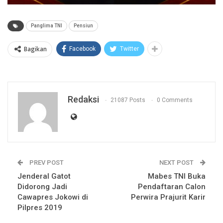
Panglima TNI
Pensiun
Bagikan
Facebook
Twitter
Redaksi
21087 Posts
0 Comments
PREV POST
NEXT POST
Jenderal Gatot
Mabes TNI Buka
Didorong Jadi
Pendaftaran Calon
Cawapres Jokowi di
Perwira Prajurit Karir
Pilpres 2019