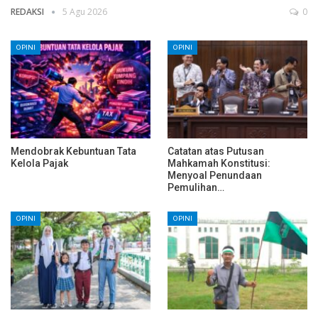
REDAKSI
5 Agu 2026
0
OPINI
OPINI
Mendobrak Kebuntuan Tata
Catatan atas Putusan
Kelola Pajak
Mahkamah Konstitusi:
Menyoal Penundaan
Pemulihan…
OPINI
OPINI