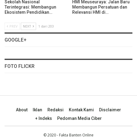
Sekolah Nasional
HMI Meuseuraya: Jalan Baru
Terintegrasi: Membangun
Membangun Persatuan dan
Ekosistem Pendidikan…
Relevansi HMI di…
PREV
NEXT
1 dari 203
GOOGLE+
FOTO FLICKR
About
Iklan
Redaksi
Kontak Kami
Disclaimer
+ Indeks
Pedoman Media Ciber
© 2020 - Fakta Banten Online