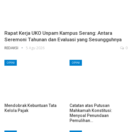
Rapat Kerja UKO Unpam Kampus Serang: Antara
Seremoni Tahunan dan Evaluasi yang Sesungguhnya
REDAKSI
5 Agu 2026
0
OPINI
OPINI
Mendobrak Kebuntuan Tata
Catatan atas Putusan
Kelola Pajak
Mahkamah Konstitusi:
Menyoal Penundaan
Pemulihan…