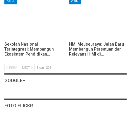
OPINI
OPINI
Sekolah Nasional
HMI Meuseuraya: Jalan Baru
Terintegrasi: Membangun
Membangun Persatuan dan
Ekosistem Pendidikan…
Relevansi HMI di…
PREV
NEXT
1 dari 203
GOOGLE+
FOTO FLICKR