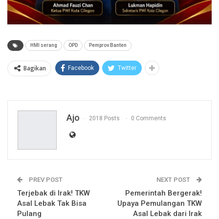
HMI serang
OPD
Pemprov Banten
Bagikan
Facebook
Twitter
Ajo
2018 Posts
0 Comments
PREV POST
NEXT POST
Terjebak di Irak! TKW
Pemerintah Bergerak!
Asal Lebak Tak Bisa
Upaya Pemulangan TKW
Pulang
Asal Lebak dari Irak