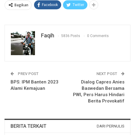
Bagikan
Facebook
Twitter
Faqih
5836 Posts
0 Comments
PREV POST
NEXT POST
BPS: IPM Banten 2023
Dialog Capres Anies
Alami Kemajuan
Baswedan Bersama
PWI, Pers Harus Hindari
Berita Provokatif
BERITA TERKAIT
DARI PERNULIS