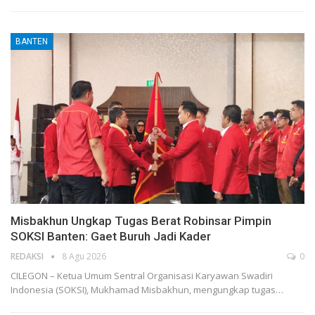
BANTEN
Misbakhun Ungkap Tugas Berat Robinsar Pimpin
SOKSI Banten: Gaet Buruh Jadi Kader
REDAKSI
8 Agu 2026
0
CILEGON – Ketua Umum Sentral Organisasi Karyawan Swadiri
Indonesia (SOKSI), Mukhamad Misbakhun, mengungkap tugas…