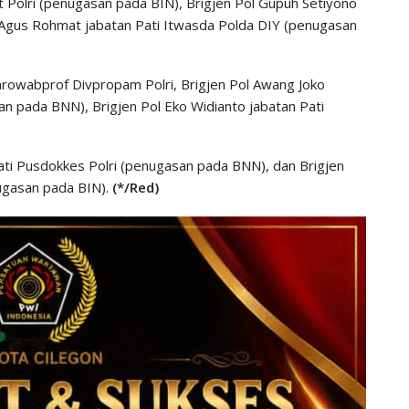
t Polri (penugasan pada BIN), Brigjen Pol Gupuh Setiyono
 Agus Rohmat jabatan Pati Itwasda Polda DIY (penugasan
arowabprof Divpropam Polri, Brigjen Pol Awang Joko
an pada BNN), Brigjen Pol Eko Widianto jabatan Pati
Pati Pusdokkes Polri (penugasan pada BNN), dan Brigjen
ugasan pada BIN).
(*/Red)