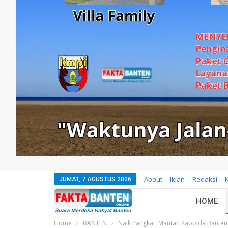
About
Iklan
Redaksi
JUMAT, 7 AGUSTUS 2026
HOME
Home
BANTEN
Naik Pangkat, Mantan Kapolda Banten 