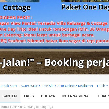
Kontak Kami
AGB99 Situs Game Slot Gacor Online X Disclaimer
Lebih
BANTEN
EKBIS
BUDAYA
INTERNASIONAL
HUKU
Tomsi Tohir Kini Sandang Bintang Tiga