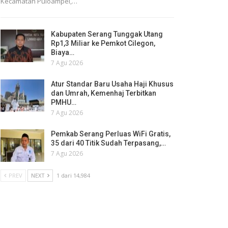
Kecamatan Puloampel,…
Kabupaten Serang Tunggak Utang
Rp1,3 Miliar ke Pemkot Cilegon,
Biaya…
7 Agu 2026
Atur Standar Baru Usaha Haji Khusus
dan Umrah, Kemenhaj Terbitkan
PMHU…
7 Agu 2026
Pemkab Serang Perluas WiFi Gratis,
35 dari 40 Titik Sudah Terpasang,…
7 Agu 2026
PREV
NEXT
1 dari 14,984