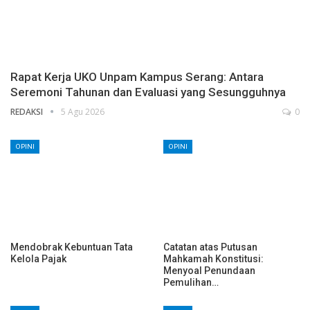
Rapat Kerja UKO Unpam Kampus Serang: Antara
Seremoni Tahunan dan Evaluasi yang Sesungguhnya
REDAKSI
5 Agu 2026
0
OPINI
OPINI
Mendobrak Kebuntuan Tata
Catatan atas Putusan
Kelola Pajak
Mahkamah Konstitusi:
Menyoal Penundaan
Pemulihan…