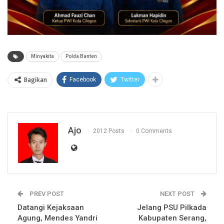
Minyakita
Polda Banten
Bagikan
Facebook
Twitter
Ajo
2012 Posts
0 Comments
PREV POST
NEXT POST
Datangi Kejaksaan
Jelang PSU Pilkada
Agung, Mendes Yandri
Kabupaten Serang,