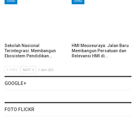
OPINI
OPINI
Sekolah Nasional
HMI Meuseuraya: Jalan Baru
Terintegrasi: Membangun
Membangun Persatuan dan
Ekosistem Pendidikan…
Relevansi HMI di…
PREV
NEXT
1 dari 203
GOOGLE+
FOTO FLICKR