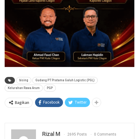
bising
Gudang PT Pratama Galuh Logistic (PGL)
Kelurahan Rawa Arum
PGP
Bagikan
Facebook
Twitter
Rizal M
2695 Posts
0 Comments