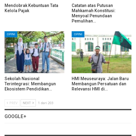
Mendobrak Kebuntuan Tata
Catatan atas Putusan
Kelola Pajak
Mahkamah Konstitusi:
Menyoal Penundaan
Pemulihan…
OPINI
OPINI
Sekolah Nasional
HMI Meuseuraya: Jalan Baru
Terintegrasi: Membangun
Membangun Persatuan dan
Ekosistem Pendidikan…
Relevansi HMI di…
PREV
NEXT
1 dari 203
GOOGLE+