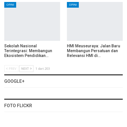
OPINI
OPINI
Sekolah Nasional
HMI Meuseuraya: Jalan Baru
Terintegrasi: Membangun
Membangun Persatuan dan
Ekosistem Pendidikan…
Relevansi HMI di…
PREV
NEXT
1 dari 203
GOOGLE+
FOTO FLICKR