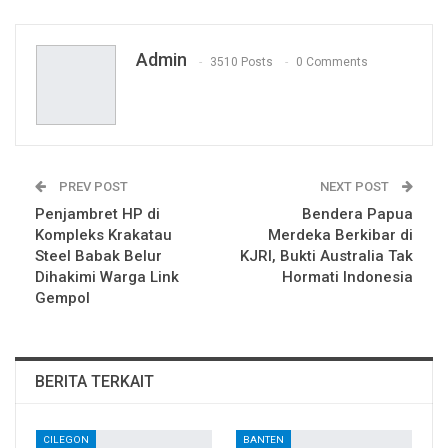
Facebook Messenger
Telegram
Admin
3510 Posts
0 Comments
PREV POST
NEXT POST
Penjambret HP di
Bendera Papua
Kompleks Krakatau
Merdeka Berkibar di
Steel Babak Belur
KJRI, Bukti Australia Tak
Dihakimi Warga Link
Hormati Indonesia
Gempol
BERITA TERKAIT
CILEGON
BANTEN