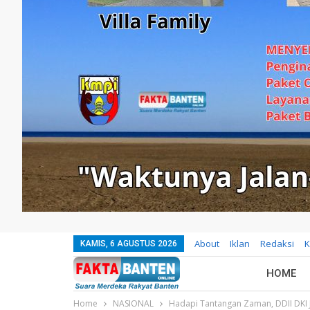
About
Iklan
Redaksi
K
KAMIS, 6 AGUSTUS 2026
HOME
Home
NASIONAL
Hadapi Tantangan Zaman, DDII DKI J