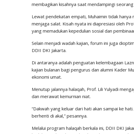
membagikan kisahnya saat mendampingi seorang pe
Lewat pendekatan empati, Muhaimin tidak hanya m
menjaga salat. Kisah nyata ini diapresiasi oleh Pro
yang memadukan kepedulian sosial dan pembinaan 
​Selain menjadi wadah kajian, forum ini juga diop
DDII DKI Jakarta.
Di antaranya adalah penguatan kelembagaan Laz
kajian bulanan bagi pengurus dan alumni Kader Mu
ekonomi umat.
​Menutup jalannya halaqah, Prof. Lili Yulyadi men
dan merawat kemurnian niat.
“Dakwah yang keluar dari hati akan sampai ke hati.
berhenti di akal,” pesannya.
​Melalui program halaqah berkala ini, DDII DKI Jak