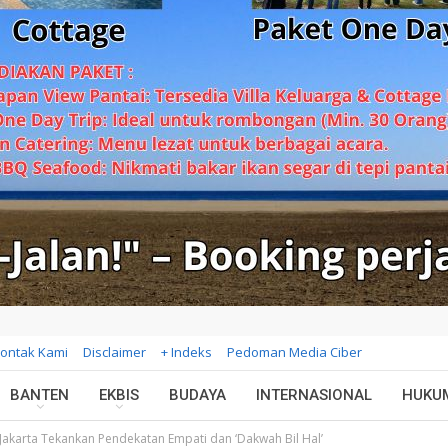
ontak Kami
Disclaimer
+ Indeks
Pedoman Media Ciber
BANTEN
EKBIS
BUDAYA
INTERNASIONAL
HUKU
akarta Tekankan Pendekatan Empati dan ‘Dakwah Bil Hal’