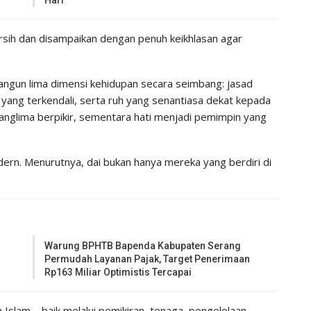
 bersih dan disampaikan dengan penuh keikhlasan agar
bangun lima dimensi kehidupan secara seimbang: jasad
su yang terkendali, serta ruh yang senantiasa dekat kepada
i panglima berpikir, sementara hati menjadi pemimpin yang
modern. Menurutnya, dai bukan hanya mereka yang berdiri di
Warung BPHTB Bapenda Kabupaten Serang
Permudah Layanan Pajak, Target Penerimaan
Rp163 Miliar Optimistis Tercapai
 Islam—baik melalui pemikiran, tenaga, pengelolaan