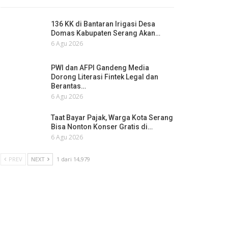
136 KK di Bantaran Irigasi Desa
Domas Kabupaten Serang Akan…
6 Agu 2026
PWI dan AFPI Gandeng Media
Dorong Literasi Fintek Legal dan
Berantas…
6 Agu 2026
Taat Bayar Pajak, Warga Kota Serang
Bisa Nonton Konser Gratis di…
6 Agu 2026
PREV
NEXT
1 dari 14,979