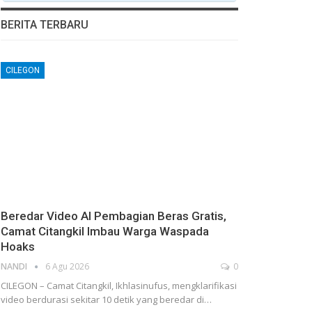
BERITA TERBARU
CILEGON
Beredar Video AI Pembagian Beras Gratis,
Camat Citangkil Imbau Warga Waspada
Hoaks
NANDI
6 Agu 2026
0
CILEGON – Camat Citangkil, Ikhlasinufus, mengklarifikasi
video berdurasi sekitar 10 detik yang beredar di…