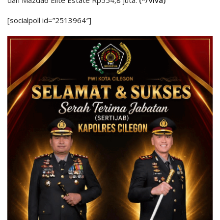
[socialpoll id=”2513964″]