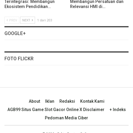
Terintegrasi: Membangun
Membangun Persatuan dan
Ekosistem Pendidikan…
Relevansi HMI di…
PREV
NEXT
1 dari 203
GOOGLE+
FOTO FLICKR
About
Iklan
Redaksi
Kontak Kami
AGB99 Situs Game Slot Gacor Online X Disclaimer
+ Indeks
Pedoman Media Ciber