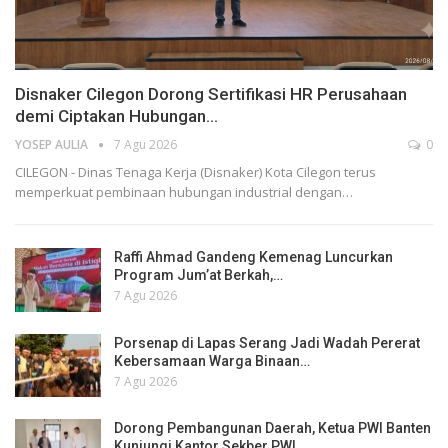
Disnaker Cilegon Dorong Sertifikasi HR Perusahaan
demi Ciptakan Hubungan…
YOSEP AULIA
7 Agu 2026
0
CILEGON - Dinas Tenaga Kerja (Disnaker) Kota Cilegon terus
memperkuat pembinaan hubungan industrial dengan…
Raffi Ahmad Gandeng Kemenag Luncurkan
Program Jum’at Berkah,…
7 Agu 2026
Porsenap di Lapas Serang Jadi Wadah Pererat
Kebersamaan Warga Binaan…
7 Agu 2026
Dorong Pembangunan Daerah, Ketua PWI Banten
Kunjungi Kantor Sekber PWI…