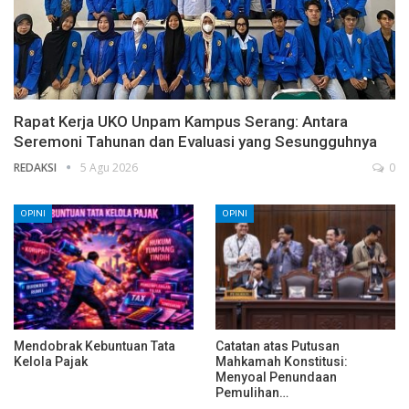
Rapat Kerja UKO Unpam Kampus Serang: Antara
Seremoni Tahunan dan Evaluasi yang Sesungguhnya
REDAKSI
5 Agu 2026
0
OPINI
OPINI
Mendobrak Kebuntuan Tata
Catatan atas Putusan
Kelola Pajak
Mahkamah Konstitusi:
Menyoal Penundaan
Pemulihan…