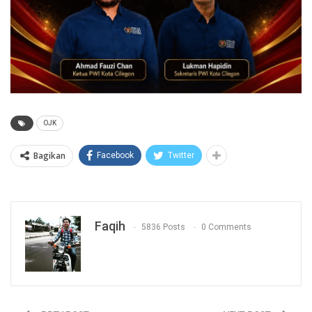
OJK
Bagikan
Facebook
Twitter
Faqih
5836 Posts
0 Comments