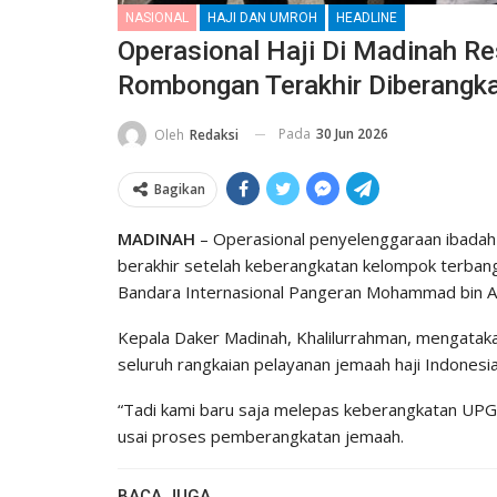
NASIONAL
HAJI DAN UMROH
HEADLINE
Operasional Haji Di Madinah Re
Rombongan Terakhir Diberangk
Pada
30 Jun 2026
Oleh
Redaksi
Bagikan
MADINAH
– Operasional penyelenggaraan ibadah 
berakhir setelah keberangkatan kelompok terban
Bandara Internasional Pangeran Mohammad bin Ab
Kepala Daker Madinah, Khalilurrahman, mengatak
seluruh rangkaian pelayanan jemaah haji Indonesi
“Tadi kami baru saja melepas keberangkatan UPG 
usai proses pemberangkatan jemaah.
BACA JUGA