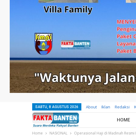
About
Iklan
Redaksi
SABTU, 8 AGUSTUS 2026
HOME
Home
NASIONAL
Operasional Haji di Madinah Resmi