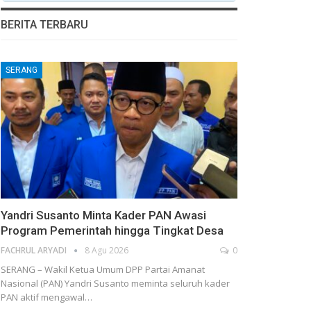
BERITA TERBARU
SERANG
Yandri Susanto Minta Kader PAN Awasi
Program Pemerintah hingga Tingkat Desa
FACHRUL ARYADI
8 Agu 2026
0
SERANG – Wakil Ketua Umum DPP Partai Amanat
Nasional (PAN) Yandri Susanto meminta seluruh kader
PAN aktif mengawal…