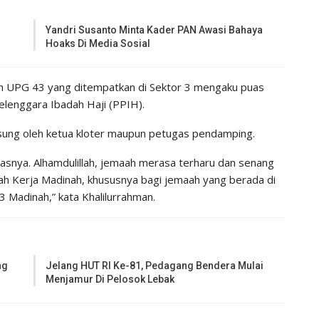
Yandri Susanto Minta Kader PAN Awasi Bahaya
Hoaks Di Media Sosial
ah UPG 43 yang ditempatkan di Sektor 3 mengaku puas
elenggara Ibadah Haji (PPIH).
gsung oleh ketua kloter maupun petugas pendamping.
snya. Alhamdulillah, jemaah merasa terharu dan senang
ah Kerja Madinah, khususnya bagi jemaah yang berada di
3 Madinah,” kata Khalilurrahman.
ng
Jelang HUT RI Ke-81, Pedagang Bendera Mulai
Menjamur Di Pelosok Lebak