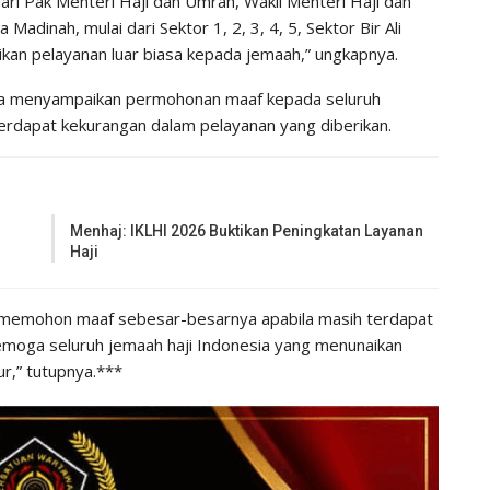
ari Pak Menteri Haji dan Umrah, Wakil Menteri Haji dan
adinah, mulai dari Sektor 1, 2, 3, 4, 5, Sektor Bir Ali
kan pelayanan luar biasa kepada jemaah,” ungkapnya.
uga menyampaikan permohonan maaf kepada seluruh
erdapat kekurangan dalam pelayanan yang diberikan.
Menhaj: IKLHI 2026 Buktikan Peningkatan Layanan
Haji
 memohon maaf sebesar-besarnya apabila masih terdapat
emoga seluruh jemaah haji Indonesia yang menunaikan
r,” tutupnya.***