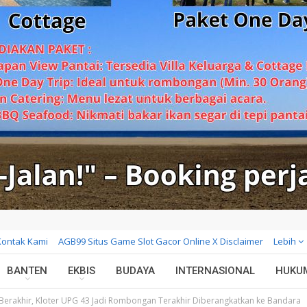
Kontak Kami
AGB99 Situs Game Slot Gacor Online X Disclaimer
Lebih
BANTEN
EKBIS
BUDAYA
INTERNASIONAL
HUKU
 Berakhir, Kloter UPG 43 Jadi Rombongan Terakhir Diberangkatkan ke Bandara