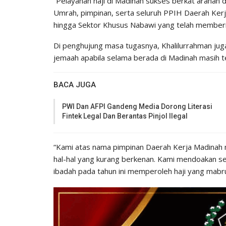
“Pelayanan haji di Madinah sukses berkat arahan d
Umrah, pimpinan, serta seluruh PPIH Daerah Kerja M
hingga Sektor Khusus Nabawi yang telah memberi
Di penghujung masa tugasnya, Khalilurrahman j
jemaah apabila selama berada di Madinah masih t
BACA JUGA
PWI Dan AFPI Gandeng Media Dorong Literasi
Fintek Legal Dan Berantas Pinjol Ilegal
“Kami atas nama pimpinan Daerah Kerja Madinah
hal-hal yang kurang berkenan. Kami mendoakan s
ibadah pada tahun ini memperoleh haji yang mabru