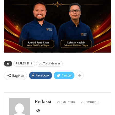
PILPRES 2019
Ust Yusuf Mansur
Bagikan
Facebook
Twitter
Redaksi
21095 Posts
0 Comments