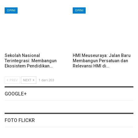
OPINI
OPINI
Sekolah Nasional
HMI Meuseuraya: Jalan Baru
Terintegrasi: Membangun
Membangun Persatuan dan
Ekosistem Pendidikan…
Relevansi HMI di…
PREV
NEXT
1 dari 203
GOOGLE+
FOTO FLICKR