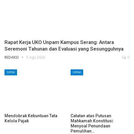
Rapat Kerja UKO Unpam Kampus Serang: Antara
Seremoni Tahunan dan Evaluasi yang Sesungguhnya
REDAKSI
5 Agu 2026
0
OPINI
OPINI
Mendobrak Kebuntuan Tata
Catatan atas Putusan
Kelola Pajak
Mahkamah Konstitusi:
Menyoal Penundaan
Pemulihan…