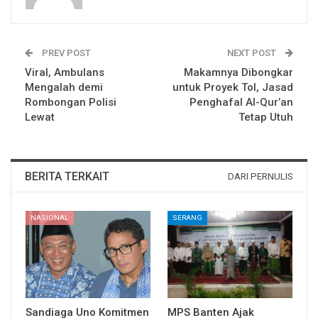
PREV POST
NEXT POST
Viral, Ambulans
Makamnya Dibongkar
Mengalah demi
untuk Proyek Tol, Jasad
Rombongan Polisi
Penghafal Al-Qur’an
Lewat
Tetap Utuh
BERITA TERKAIT
DARI PERNULIS
NASIONAL
SERANG
Sandiaga Uno Komitmen
MPS Banten Ajak