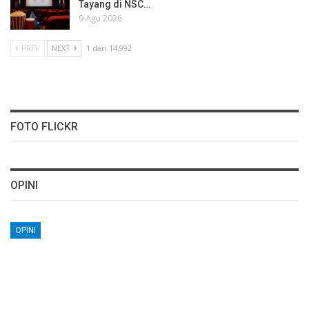
Tayang di NSC…
9 Agu 2026
PREV
NEXT
1 dari 14,992
FOTO FLICKR
OPINI
OPINI