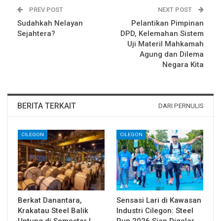
PREV POST
NEXT POST
Sudahkah Nelayan
Pelantikan Pimpinan
Sejahtera?
DPD, Kelemahan Sistem
Uji Materil Mahkamah
Agung dan Dilema
Negara Kita
BERITA TERKAIT
DARI PERNULIS
CILEGON
CILEGON
Berkat Danantara,
Sensasi Lari di Kawasan
Krakatau Steel Balik
Industri Cilegon: Steel
Untung di Semester I
Run 2026 Siap Digelar,