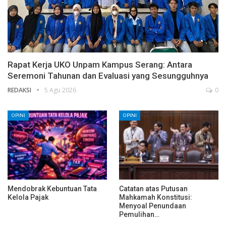
Rapat Kerja UKO Unpam Kampus Serang: Antara
Seremoni Tahunan dan Evaluasi yang Sesungguhnya
REDAKSI
5 Agu 2026
0
OPINI
OPINI
Mendobrak Kebuntuan Tata
Catatan atas Putusan
Kelola Pajak
Mahkamah Konstitusi:
Menyoal Penundaan
Pemulihan…