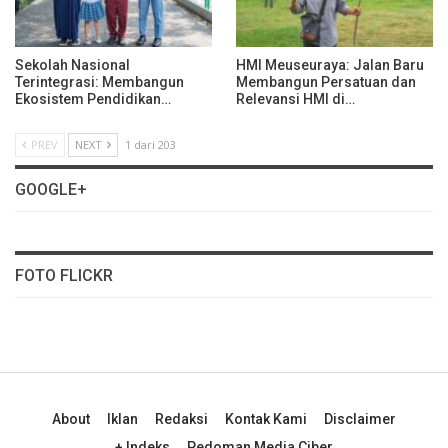
Sekolah Nasional
HMI Meuseuraya: Jalan Baru
Terintegrasi: Membangun
Membangun Persatuan dan
Ekosistem Pendidikan…
Relevansi HMI di…
PREV
NEXT
1 dari 203
GOOGLE+
FOTO FLICKR
About
Iklan
Redaksi
Kontak Kami
Disclaimer
+ Indeks
Pedoman Media Ciber