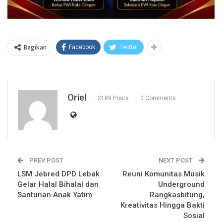
Bagikan
Facebook
Twitter
Oriel
2189 Posts
0 Comments
PREV POST
NEXT POST
LSM Jebred DPD Lebak
Reuni Komunitas Musik
Gelar Halal Bihalal dan
Underground
Santunan Anak Yatim
Rangkasbitung,
Kreativitas Hingga Bakti
Sosial