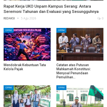
Rapat Kerja UKO Unpam Kampus Serang: Antara
Seremoni Tahunan dan Evaluasi yang Sesungguhnya
REDAKSI
5 Agu 2026
0
OPINI
OPINI
Mendobrak Kebuntuan Tata
Catatan atas Putusan
Kelola Pajak
Mahkamah Konstitusi:
Menyoal Penundaan
Pemulihan…
OPINI
OPINI