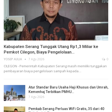
Kabupaten Serang Tunggak Utang Rp1,3 Miliar ke
Pemkot Cilegon, Biaya Pengelolaan…
YOSEP AULIA
7 Agu 2026
0
CILEGON - Pemerintah Kabupaten Serang masih memiliki tunggakan
pembayaran biaya pengelolaan sampah kepada…
Atur Standar Baru Usaha Haji Khusus dan Umrah,
Kemenhaj Terbitkan PMHU…
7 Agu 2026
Pemkab Serang Perluas WiFi Gratis, 35 dari 40