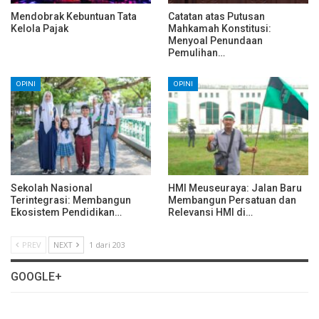
Mendobrak Kebuntuan Tata
Catatan atas Putusan
Kelola Pajak
Mahkamah Konstitusi:
Menyoal Penundaan
Pemulihan…
OPINI
OPINI
Sekolah Nasional
HMI Meuseuraya: Jalan Baru
Terintegrasi: Membangun
Membangun Persatuan dan
Ekosistem Pendidikan…
Relevansi HMI di…
PREV
NEXT
1 dari 203
GOOGLE+