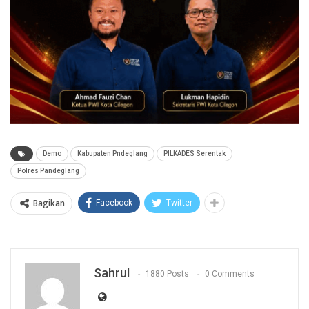
Demo
Kabupaten Pndeglang
PILKADES Serentak
Polres Pandeglang
Bagikan
Facebook
Twitter
Sahrul
1880 Posts
0 Comments