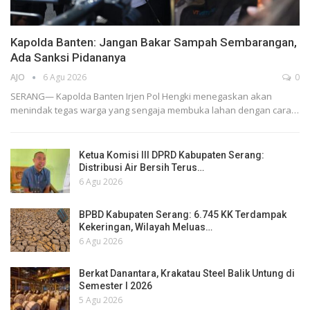
Kapolda Banten: Jangan Bakar Sampah Sembarangan,
Ada Sanksi Pidananya
AJO
6 Agu 2026
0
SERANG— Kapolda Banten Irjen Pol Hengki menegaskan akan
menindak tegas warga yang sengaja membuka lahan dengan cara…
Ketua Komisi III DPRD Kabupaten Serang:
Distribusi Air Bersih Terus…
6 Agu 2026
BPBD Kabupaten Serang: 6.745 KK Terdampak
Kekeringan, Wilayah Meluas…
6 Agu 2026
Berkat Danantara, Krakatau Steel Balik Untung di
Semester I 2026
5 Agu 2026