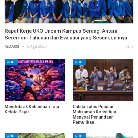
Rapat Kerja UKO Unpam Kampus Serang: Antara
Seremoni Tahunan dan Evaluasi yang Sesungguhnya
REDAKSI
5 Agu 2026
0
OPINI
OPINI
Mendobrak Kebuntuan Tata
Catatan atas Putusan
Kelola Pajak
Mahkamah Konstitusi:
Menyoal Penundaan
Pemulihan…
OPINI
OPINI