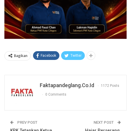
Bagikan
Facebook
Twitter
Faktapandeglang.co.id
1172 Posts
0 Comments
PREV POST
NEXT POST
KPK Tetapkan Ketua
Hajar Perserang,