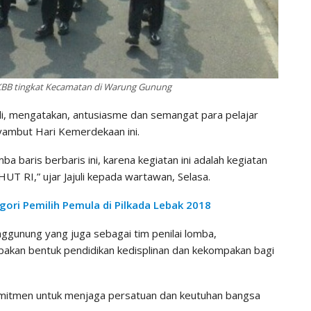
LKBB tingkat Kecamatan di Warung Gunung
li, mengatakan, antusiasme dan semangat para pelajar
yambut Hari Kemerdekaan ini.
a baris berbaris ini, karena kegiatan ini adalah kegiatan
UT RI,” ujar Jajuli kepada wartawan, Selasa.
gori Pemilih Pemula di Pilkada Lebak 2018
gunung yang juga sebagai tim penilai lomba,
upakan bentuk pendidikan kedisplinan dan kekompakan bagi
mitmen untuk menjaga persatuan dan keutuhan bangsa