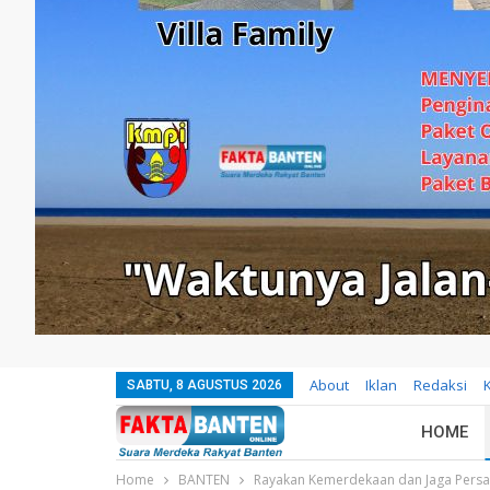
About
Iklan
Redaksi
SABTU, 8 AGUSTUS 2026
HOME
Home
BANTEN
Rayakan Kemerdekaan dan Jaga Pers