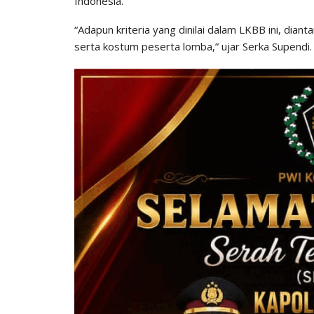
Indonesia.
“Adapun kriteria yang dinilai dalam LKBB ini, dian
serta kostum peserta lomba,” ujar Serka Supendi. 