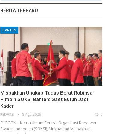
BERITA TERBARU
BANTEN
Misbakhun Ungkap Tugas Berat Robinsar
Pimpin SOKSI Banten: Gaet Buruh Jadi
Kader
REDAKSI
8 Agu 2026
0
CILEGON – Ketua Umum Sentral Organisasi Karyawan
Swadiri Indonesia (SOKSI), Mukhamad Misbakhun,