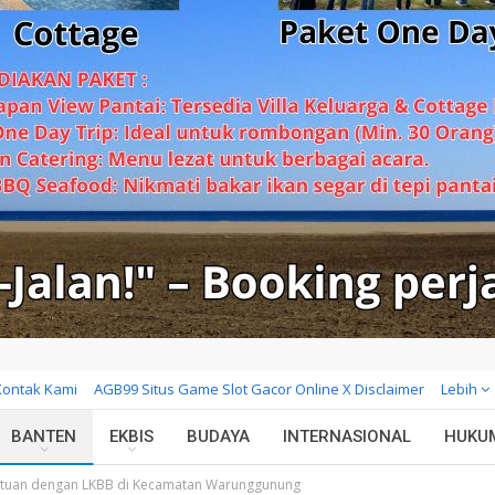
Kontak Kami
AGB99 Situs Game Slot Gacor Online X Disclaimer
Lebih
BANTEN
EKBIS
BUDAYA
INTERNASIONAL
HUKU
atuan dengan LKBB di Kecamatan Warunggunung