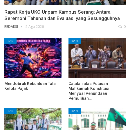
Rapat Kerja UKO Unpam Kampus Serang: Antara
Seremoni Tahunan dan Evaluasi yang Sesungguhnya
REDAKSI
5 Agu 2026
0
OPINI
OPINI
Mendobrak Kebuntuan Tata
Catatan atas Putusan
Kelola Pajak
Mahkamah Konstitusi:
Menyoal Penundaan
Pemulihan…
OPINI
OPINI