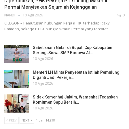
Dipersoalkan, PHK Pekerja PT Gunung Makmun
Permai Menyisakan Sejumlah Kejanggalan
NANDI
10 Agu 2026
0
CILEGON – Pemutusan hubungan kerja (PHK) terhadap Rizky
Ramdan, pekerja PT Gunung Makmun Permai yang tercatat…
Sabet Enam Gelar di Bupati Cup Kabupaten
Serang, Siswa SMP Bosowa Al…
10 Agu 2026
Menteri LH Minta Penyebutan Istilah Pemulung
Diganti Jadi Pekerja…
10 Agu 2026
Sidak Kemenhaj Jaktim, Wamenhaj Tegaskan
Komitmen Sapu Bersih…
10 Agu 2026
PREV
NEXT
1 dari 14,998