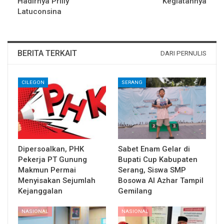
Hadirnya Prilly
Kegiatannya
Latuconsina
BERITA TERKAIT
DARI PERNULIS
CILEGON
SERANG
Dipersoalkan, PHK
Sabet Enam Gelar di
Pekerja PT Gunung
Bupati Cup Kabupaten
Makmun Permai
Serang, Siswa SMP
Menyisakan Sejumlah
Bosowa Al Azhar Tampil
Kejanggalan
Gemilang
NASIONAL
NASIONAL