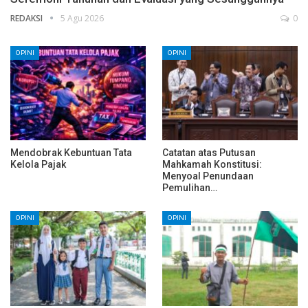
REDAKSI
5 Agu 2026
0
OPINI
OPINI
Mendobrak Kebuntuan Tata
Catatan atas Putusan
Kelola Pajak
Mahkamah Konstitusi:
Menyoal Penundaan
Pemulihan…
OPINI
OPINI