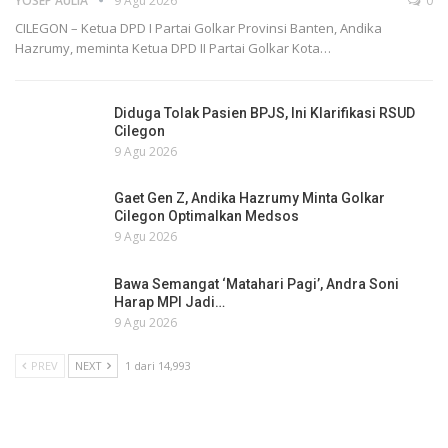
YOSEP AULIA
9 Agu 2026
0
CILEGON – Ketua DPD I Partai Golkar Provinsi Banten, Andika
Hazrumy, meminta Ketua DPD II Partai Golkar Kota…
Diduga Tolak Pasien BPJS, Ini Klarifikasi RSUD
Cilegon
9 Agu 2026
Gaet Gen Z, Andika Hazrumy Minta Golkar
Cilegon Optimalkan Medsos
9 Agu 2026
Bawa Semangat ‘Matahari Pagi’, Andra Soni
Harap MPI Jadi…
9 Agu 2026
PREV
NEXT
1 dari 14,993