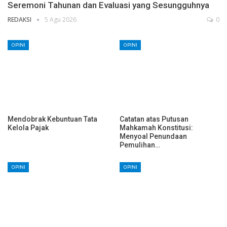
Seremoni Tahunan dan Evaluasi yang Sesungguhnya
REDAKSI
5 Agu 2026
0
OPINI
OPINI
Mendobrak Kebuntuan Tata
Catatan atas Putusan
Kelola Pajak
Mahkamah Konstitusi:
Menyoal Penundaan
Pemulihan…
OPINI
OPINI