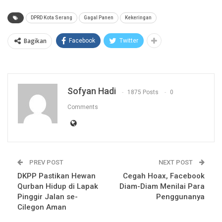
DPRD Kota Serang
Gagal Panen
Kekeringan
Bagikan
Facebook
Twitter
Sofyan Hadi
1875 Posts
0
Comments
PREV POST
NEXT POST
DKPP Pastikan Hewan
Cegah Hoax, Facebook
Qurban Hidup di Lapak
Diam-Diam Menilai Para
Pinggir Jalan se-
Penggunanya
Cilegon Aman