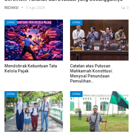
REDAKSI
5 Agu 2026
0
OPINI
OPINI
Mendobrak Kebuntuan Tata
Catatan atas Putusan
Kelola Pajak
Mahkamah Konstitusi:
Menyoal Penundaan
Pemulihan…
OPINI
OPINI