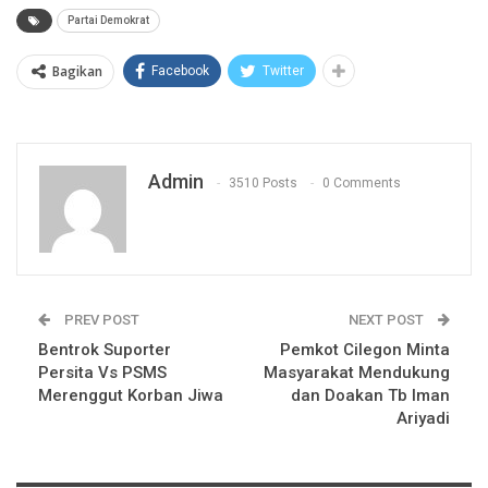
Partai Demokrat
Bagikan
Facebook
Twitter
Admin
3510 Posts
0 Comments
PREV POST
NEXT POST
Bentrok Suporter
Pemkot Cilegon Minta
Persita Vs PSMS
Masyarakat Mendukung
Merenggut Korban Jiwa
dan Doakan Tb Iman
Ariyadi