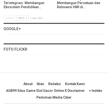
Terintegrasi: Membangun
Membangun Persatuan dan
Ekosistem Pendidikan…
Relevansi HMI di…
PREV
NEXT
1 dari 203
GOOGLE+
FOTO FLICKR
About
Iklan
Redaksi
Kontak Kami
AGB99 Situs Game Slot Gacor Online X Disclaimer
+ Indeks
Pedoman Media Ciber