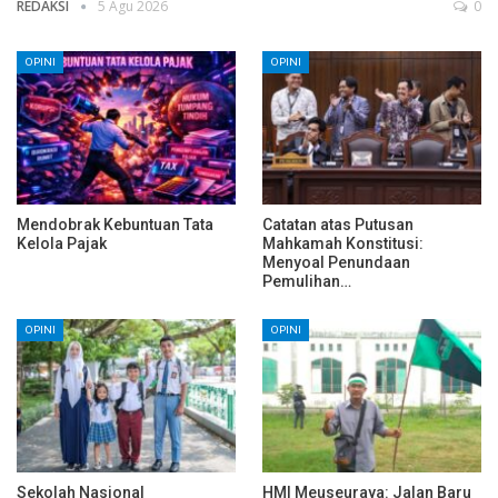
REDAKSI
5 Agu 2026
0
OPINI
OPINI
Mendobrak Kebuntuan Tata
Catatan atas Putusan
Kelola Pajak
Mahkamah Konstitusi:
Menyoal Penundaan
Pemulihan…
OPINI
OPINI
Sekolah Nasional
HMI Meuseuraya: Jalan Baru